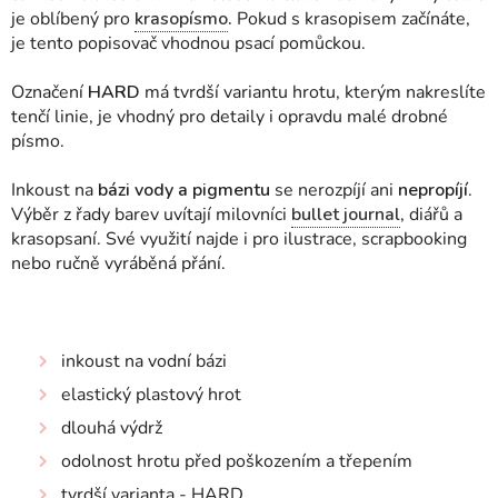
je oblíbený pro
krasopísmo
.
Pokud s krasopisem začínáte,
je tento popisovač vhodnou psací pomůckou.
Označení
HARD
má tvrdší variantu hrotu, kterým nakreslíte
tenčí linie, je vhodný pro detaily i opravdu malé drobné
písmo.
Inkoust na
bázi vody a pigmentu
se nerozpíjí ani
n
epropíjí
.
Výběr z řady barev uvítají milovníci
bullet journal
, diářů a
krasopsaní. Své využití najde i pro ilustrace, scrapbooking
nebo ručně vyráběná přání.
inkoust na vodní bázi
elastický plastový hrot
dlouhá výdrž
odolnost hrotu před poškozením a třepením
tvrdší varianta - HARD