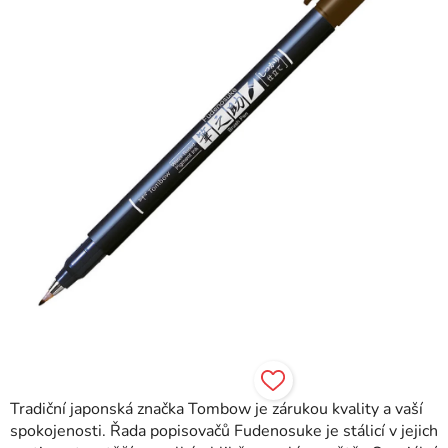
hvězdiček.
Tradiční japonská značka Tombow je zárukou kvality a vaší
spokojenosti. Řada popisovačů Fudenosuke je stálicí v jejich