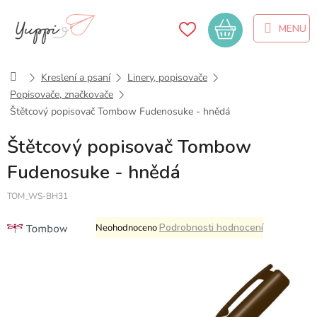
Přejít
na
Nákupní
obsah
košík
Domů
Kreslení a psaní
Linery, popisovače
Popisovače, značkovače
Štětcový popisovač Tombow Fudenosuke - hnědá
Štětcový popisovač Tombow
Fudenosuke - hnědá
TOM_WS-BH31
Průměrné
Podrobnosti hodnocení
Neohodnoceno
hodnocení
produktu
je
0,0
z
5