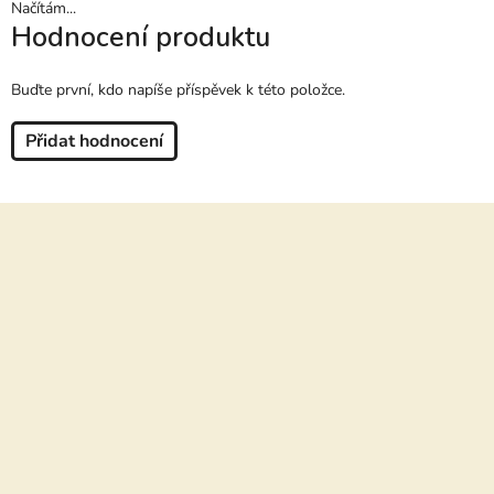
Načítám...
Hodnocení produktu
Buďte první, kdo napíše příspěvek k této položce.
Přidat hodnocení
Z
á
p
a
t
í