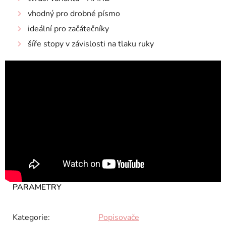
vhodný pro drobné písmo
ideální pro začátečníky
šíře stopy v závislosti na tlaku ruky
Kategorie
:
Popisovače