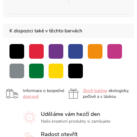
K dispozici také v těchto barvách
černá
červená
fialová
modrá
oranžová
růžová
šedá
zelená
žlutá
černá
Informace o bezpečné
Zboží balíme
ekologicky,
dopravě
pečlivě a s láskou
Uděláme vám hezčí den
Naše kreativní produkty si zamilujete
Radost otevřít