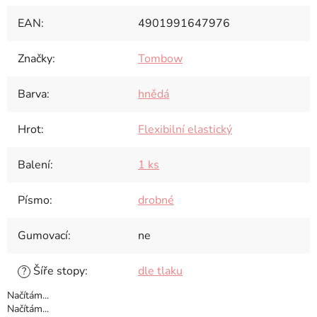
EAN
:
4901991647976
Značky
:
Tombow
Barva
:
hnědá
Hrot
:
Flexibilní elastický
Balení
:
1 ks
Písmo
:
drobné
Gumovací
:
ne
Šíře stopy
:
dle tlaku
?
Načítám...
Načítám...