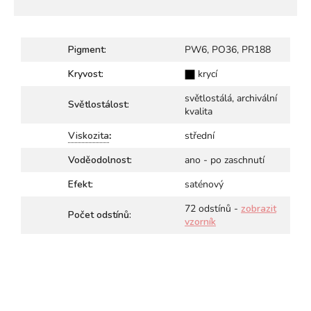
Pigment:
PW6, PO36, PR188
Kryvost:
krycí
světlostálá, archivální
Světlostálost:
kvalita
Viskozita
:
střední
Voděodolnost:
ano - po zaschnutí
Efekt:
saténový
72 odstínů -
zobrazit
Počet odstínů:
vzorník