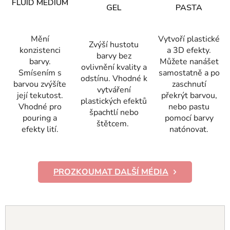
FLUID MÉDIUM
GEL
PASTA
Mění
Vytvoří plastické
Zvýší hustotu
konzistenci
a 3D efekty.
barvy bez
barvy.
Můžete nanášet
ovlivnění kvality a
Smísením s
samostatně a po
odstínu. Vhodné k
barvou zvýšíte
zaschnutí
vytváření
její tekutost.
překrýt barvou,
plastických efektů
Vhodné pro
nebo pastu
špachtlí nebo
pouring a
pomocí barvy
štětcem.
efekty lití.
natónovat.
PROZKOUMAT DALŠÍ MÉDIA