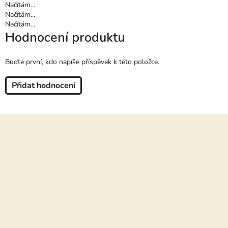
Načítám...
Načítám...
Načítám...
Hodnocení produktu
Buďte první, kdo napíše příspěvek k této položce.
Přidat hodnocení
Z
á
p
a
t
í