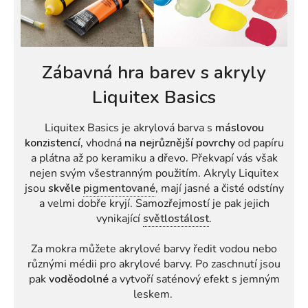
Zábavná hra barev s akryly
Liquitex Basics
Liquitex Basics je akrylová barva s
máslovou
konzistencí,
vhodná
na nejrůznější povrchy
od papíru
a plátna až po keramiku a dřevo
.
Překvapí vás však
nejen svým všestranným použitím. Akryly Liquitex
jsou
skvěle
pigmentované
,
mají jasné a čisté odstíny
a velmi dobře kryjí. Samozřejmostí je pak jejich
vynikající
světlostálost
.
Za mokra můžete akrylové barvy ředit vodou nebo
různými médii pro akrylové barvy. Po zaschnutí jsou
pak
voděodolné
a vytvoří saténový efekt s jemným
leskem.