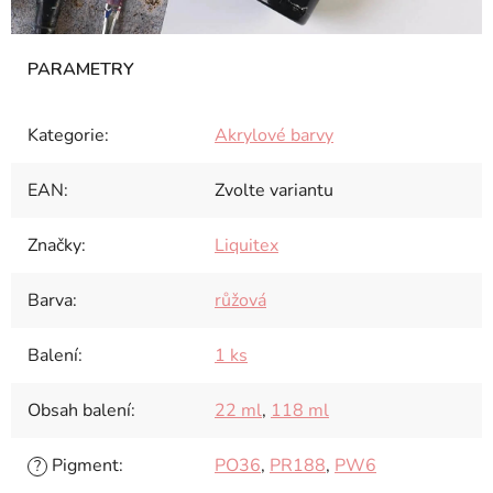
Kategorie
:
Akrylové barvy
EAN
:
Zvolte variantu
Značky
:
Liquitex
Barva
:
růžová
Balení
:
1 ks
Obsah balení
:
22 ml
,
118 ml
Pigment
:
PO36
,
PR188
,
PW6
?