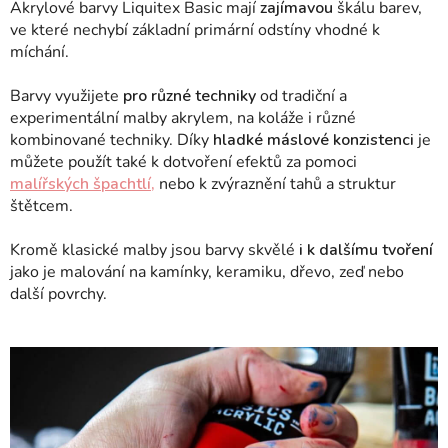
Akrylové barvy Liquitex Basic mají
zajímavou
škálu barev,
ve které nechybí základní primární odstíny vhodné k
míchání.
Barvy využijete
pro různé techniky
od tradiční a
experimentální malby akrylem, na koláže i různé
kombinované techniky.
Díky
hladké máslové konzistenci
je
můžete použít také k dotvoření efektů za pomoci
malířských špachtlí,
nebo k zvýraznění tahů a struktur
štětcem.
Kromě klasické malby jsou barvy skvělé
i k dalšímu tvoření
jako je malování na kamínky, keramiku, dřevo, zeď nebo
další povrchy.