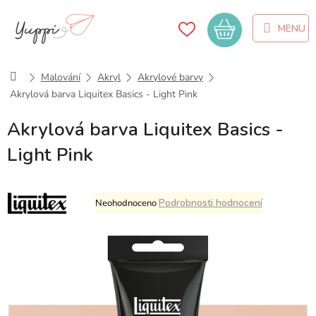
Přejít
na
Nákupní
obsah
košík
Domů
Malování
Akryl
Akrylové barvy
Akrylová barva Liquitex Basics - Light Pink
Akrylová barva Liquitex Basics -
Light Pink
Průměrné
Podrobnosti hodnocení
Neohodnoceno
hodnocení
produktu
je
0,0
z
5
hvězdiček.