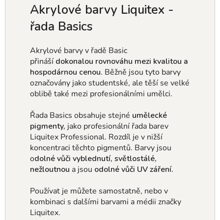
Akrylové barvy Liquitex -
řada
Basics
Akrylové barvy v řadě Basic
přináší
dokonalou rovnováhu mezi kvalitou a
hospodárnou cenou.
Běžně jsou tyto barvy
označovány jako studentské, ale těší se velké
oblibě také mezi profesionálními umělci.
Řada Basics obsahuje stejné
umělecké
pigmenty,
jako profesionální řada barev
Liquitex Professional. Rozdíl je v nižší
koncentraci těchto pigmentů. Barvy jsou
o
dolné vůči vyblednutí, světlostálé,
nežloutnou
a jsou
odolné vůči UV záření.
Používat je můžete samostatně, nebo v
kombinaci s dalšími barvami a médii značky
Liquitex.