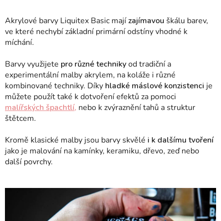
Akrylové barvy Liquitex Basic mají
zajímavou
škálu barev,
ve které nechybí základní primární odstíny vhodné k
míchání.
Barvy využijete
pro různé techniky
od tradiční a
experimentální malby akrylem, na koláže i různé
kombinované techniky.
Díky
hladké máslové konzistenci
je
můžete použít také k dotvoření efektů za pomoci
malířských špachtlí,
nebo k zvýraznění tahů a struktur
štětcem.
Kromě klasické malby jsou barvy skvělé
i k dalšímu tvoření
jako je malování na kamínky, keramiku, dřevo, zeď nebo
další povrchy.