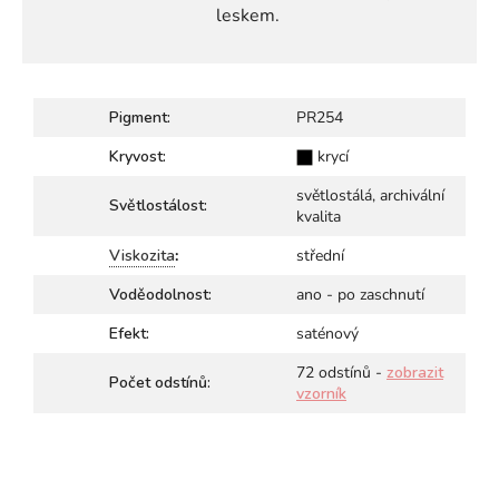
leskem.
Pigment:
PR254
Kryvost:
krycí
světlostálá, archivální
Světlostálost:
kvalita
Viskozita
:
střední
Voděodolnost:
ano - po zaschnutí
Efekt:
saténový
72 odstínů -
zobrazit
Počet odstínů:
vzorník