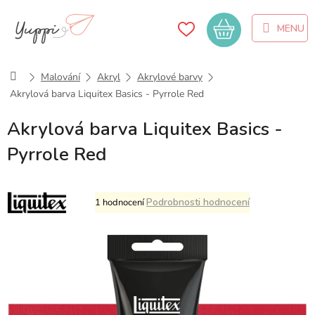
Přejít
na
Nákupní
obsah
košík
Domů
Malování
Akryl
Akrylové barvy
Akrylová barva Liquitex Basics - Pyrrole Red
Akrylová barva Liquitex Basics -
Pyrrole Red
Průměrné
Podrobnosti hodnocení
1 hodnocení
hodnocení
produktu
je
5,0
z
5
hvězdiček.