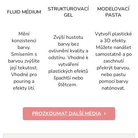
STRUKTUROVACÍ
MODELOVACÍ
FLUID MÉDIUM
GEL
PASTA
Mění
Vytvoří plastické
Zvýší hustotu
konzistenci
a 3D efekty.
barvy bez
barvy.
Můžete nanášet
ovlivnění kvality a
Smísením s
samostatně a po
odstínu. Vhodné k
barvou zvýšíte
zaschnutí
vytváření
její tekutost.
překrýt barvou,
plastických efektů
Vhodné pro
nebo pastu
špachtlí nebo
pouring a
pomocí barvy
štětcem.
efekty lití.
natónovat.
PROZKOUMAT DALŠÍ MÉDIA