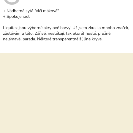
S
H
+ Nádherná sytá "vlčí máková"
O
+ Spokojenost
D
N
Liquitex jsou výborné akrylové barvy! Už jsem zkusila mnoho značek,
O
zůstávám u této. Zářivé, nestékají, tak akorát husté, pružné,
C
nelámavé, paráda. Některé transparentnější, jiné kryvé.
E
N
Í
Z
á
p
a
t
í