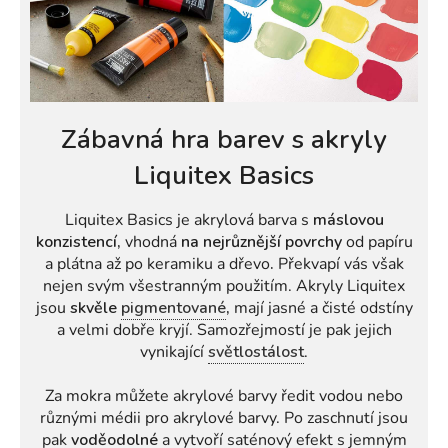
Zábavná hra barev s akryly
Liquitex Basics
Liquitex Basics je akrylová barva s
máslovou
konzistencí,
vhodná
na nejrůznější povrchy
od papíru
a plátna až po keramiku a dřevo
.
Překvapí vás však
nejen svým všestranným použitím. Akryly Liquitex
jsou
skvěle
pigmentované
,
mají jasné a čisté odstíny
a velmi dobře kryjí. Samozřejmostí je pak jejich
vynikající
světlostálost
.
Za mokra můžete akrylové barvy ředit vodou nebo
různými médii pro akrylové barvy. Po zaschnutí jsou
pak
voděodolné
a vytvoří saténový efekt s jemným