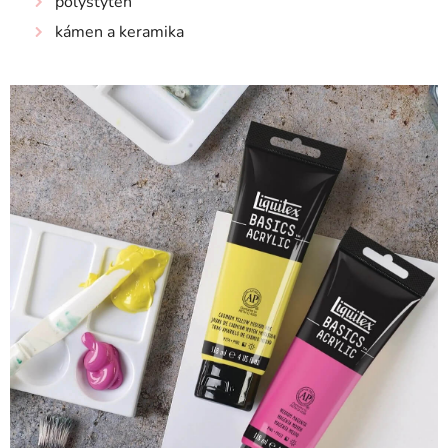
polystyten
kámen a keramika