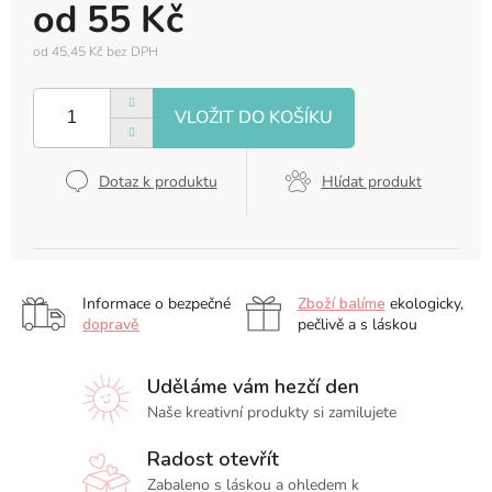
od
55 Kč
od
45,45 Kč
bez DPH
Měrná
cena:
Dotaz k produktu
Hlídat produkt
Informace o bezpečné
Zboží balíme
ekologicky,
dopravě
pečlivě a s láskou
Uděláme vám hezčí den
Naše kreativní produkty si zamilujete
Radost otevřít
Zabaleno s láskou a ohledem k