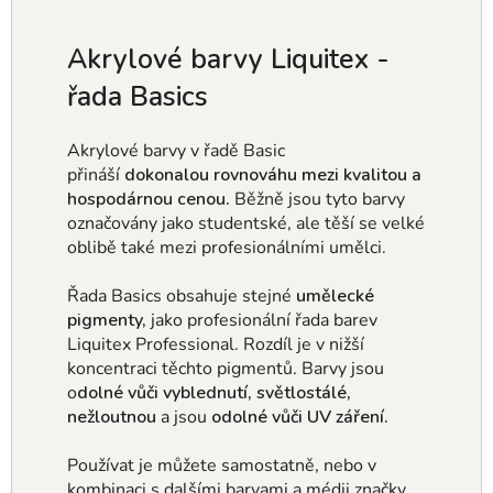
Akrylové barvy Liquitex -
řada
Basics
Akrylové barvy v řadě Basic
přináší
dokonalou rovnováhu mezi kvalitou a
hospodárnou cenou.
Běžně jsou tyto barvy
označovány jako studentské, ale těší se velké
oblibě také mezi profesionálními umělci.
Řada Basics obsahuje stejné
umělecké
pigmenty,
jako profesionální řada barev
Liquitex Professional. Rozdíl je v nižší
koncentraci těchto pigmentů. Barvy jsou
o
dolné vůči vyblednutí, světlostálé,
nežloutnou
a jsou
odolné vůči UV záření.
Používat je můžete samostatně, nebo v
kombinaci s dalšími barvami a médii značky