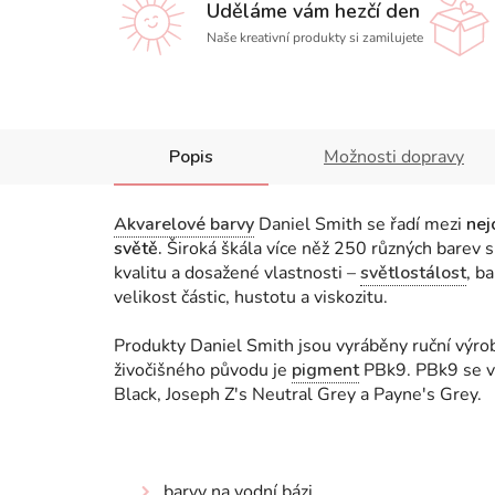
Uděláme vám hezčí den
Naše kreativní produkty si zamilujete
Popis
Možnosti dopravy
Akvarelové barvy
Daniel Smith se řadí mezi
nej
světě.
Široká škála více něž 250 různých barev s
kvalitu a dosažené vlastnosti
–
světlostálost
, b
velikost částic, hustotu a viskozitu.
Produkty Daniel Smith jsou vyráběny ruční výr
živočišného původu je
pigment
PBk9. PBk9 se vy
Black, Joseph Z's Neutral Grey a Payne's Grey.
barvy na vodní bázi