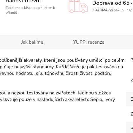
Radost otevřít
Doprava od 65,-
Zabaleno s láskou a ohledem k
ZDARMA při nákupu nad 
přírodě
Jak balíme
YUPPI recenze
oblíbenější akvarely, které jsou používány umělci po celém
plňuje nejvyšší standardy. Každá šarže je pak testována na
arevnou hodnotu, sílu tónování, čirost, živost, podtón,
K
obou a
nejsou testovány na zvířatech.
Jedinou složkou
skytuje pouze v následujících akvarelech: Sepia, Ivory
Z
B