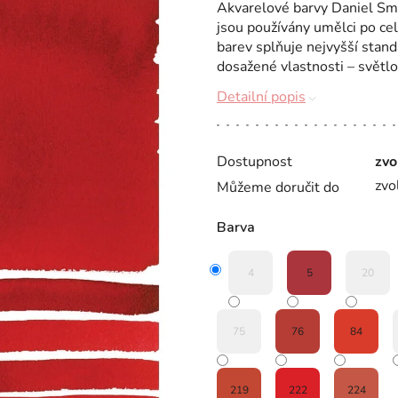
Akvarelové barvy Daniel Smit
jsou používány umělci po ce
barev splňuje nejvyšší stand
dosažené vlastnosti – světlos
Detailní popis
Dostupnost
zvo
zvo
Můžeme doručit do
Barva
4
5
20
75
76
84
219
222
224