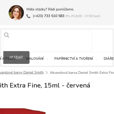
Máte otázky? Rádi pomůžeme.
(+420)
733 510 583
(Po-Pá 8:00 - 17:00 hod.)
HLEDAT
Í A PSANÍ
MALOVÁNÍ
PAPÍRNICTVÍ A TVOŘENÍ
DIÁŘE
varelové barvy Daniel Smith
Akvarelová barva Daniel Smith Extra Fin
th Extra Fine, 15ml - červená