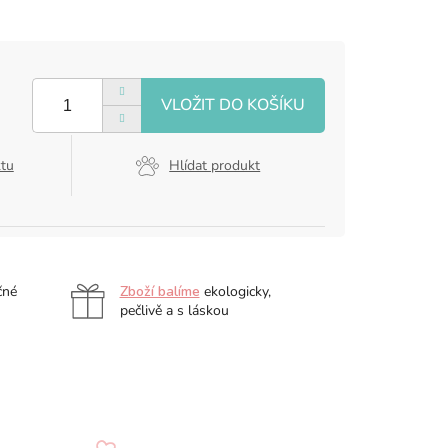
ktu
Hlídat produkt
čné
Zboží balíme
ekologicky,
pečlivě a s láskou