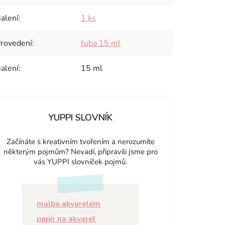
alení
:
1 ks
rovedení
:
tuba 15 ml
alení
:
15 ml
YUPPI SLOVNÍK
Začínáte s kreativním tvořením a nerozumíte
některým pojmům? Nevadí, připravili jsme pro
vás YUPPI slovníček pojmů.
malba akvarelem
papír na akvarel