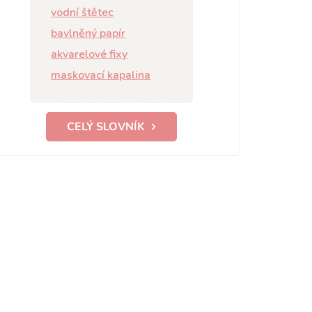
vodní štětec
bavlněný papír
akvarelové fixy
maskovací kapalina
CELÝ SLOVNÍK