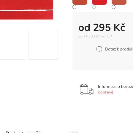
od
295 Kč
od
243,80 Kč
bez DPH
Měrná
cena:
Dotaz k produ
Informace o bezpe
dopravě