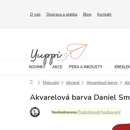
Přejít
na
obsah
O nás
Doprava a platba
Blog
Kontakt
NOVINKY
AKCE
PERA A INKOUSTY
KRESLEN
Domů
Malování
Akvarel
Akvarelové barvy
Ak
Akvarelová barva Daniel Smi
Průměrné
Podrobnosti hodnocení
Neohodnoceno
hodnocení
produktu
je