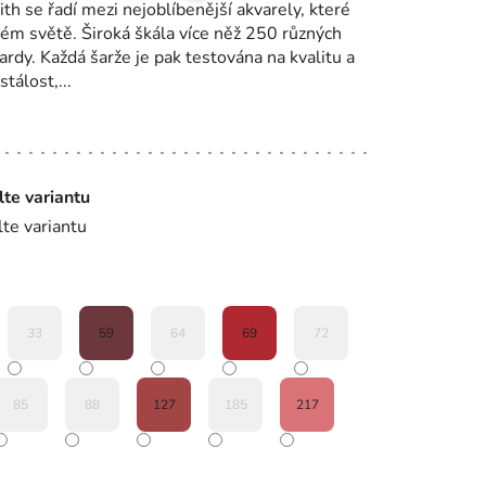
h se řadí mezi nejoblíbenější akvarely, které
lém světě. Široká škála více něž 250 různých
ardy. Každá šarže je pak testována na kvalitu a
tálost,...
lte variantu
lte variantu
33
59
64
69
72
85
88
127
185
217