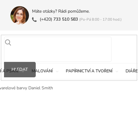
Máte otázky? Rádi pomůžeme.
(+420)
733 510 583
(Po-Pá 8:00 - 17:00 hod.)
HLEDAT
Í A PSANÍ
MALOVÁNÍ
PAPÍRNICTVÍ A TVOŘENÍ
DIÁŘE
varelové barvy Daniel Smith