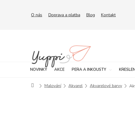
Přejít
na
obsah
O nás
Doprava a platba
Blog
Kontakt
NOVINKY
AKCE
PERA A INKOUSTY
KRESLEN
Domů
Malování
Akvarel
Akvarelové barvy
Ak