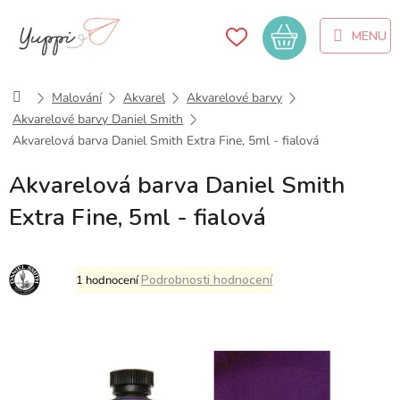
Přejít
na
Nákupní
obsah
košík
Domů
Malování
Akvarel
Akvarelové barvy
Akvarelové barvy Daniel Smith
Akvarelová barva Daniel Smith Extra Fine, 5ml - fialová
Akvarelová barva Daniel Smith
Extra Fine, 5ml - fialová
Průměrné
Podrobnosti hodnocení
1 hodnocení
hodnocení
produktu
je
5,0
z
5
hvězdiček.