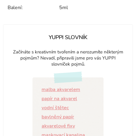
Balení
:
5ml
YUPPI SLOVNÍK
Začínáte s kreativním tvořením a nerozumíte některým
pojmům? Nevadí, připravili jsme pro vás YUPPI
slovníček pojmů.
malba akvarelem
papír na akvarel
vodní štětec
bavlněný papír
akvarelové fixy
maskovací kapalina