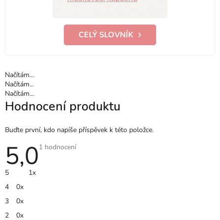
CELÝ SLOVNÍK
Načítám...
Načítám...
Načítám...
Hodnocení produktu
Buďte první, kdo napíše příspěvek k této položce.
5,0
Průměrné
1 hodnocení
hodnocení
produktu
je
5
1x
5,0
z
4
0x
5
hvězdiček.
3
0x
2
0x