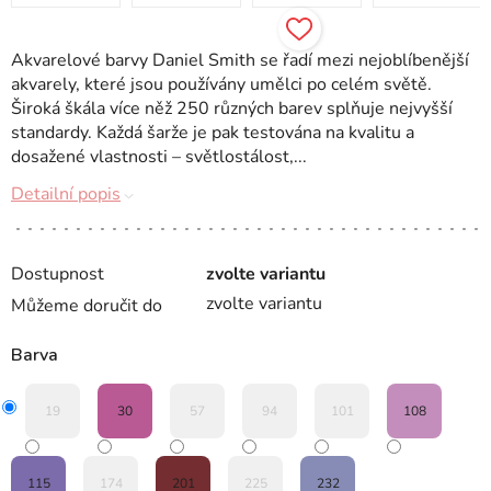
Akvarelové barvy Daniel Smith se řadí mezi nejoblíbenější
akvarely, které jsou používány umělci po celém světě.
Široká škála více něž 250 různých barev splňuje nejvyšší
standardy. Každá šarže je pak testována na kvalitu a
dosažené vlastnosti – světlostálost,...
Detailní popis
Dostupnost
zvolte variantu
zvolte variantu
Můžeme doručit do
Barva
19
30
57
94
101
108
115
174
201
225
232