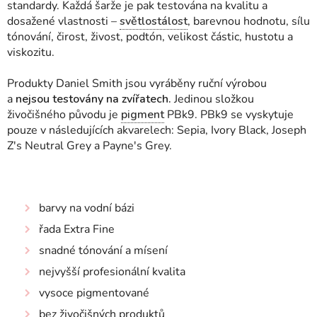
standardy. Každá šarže je pak testována na kvalitu a
dosažené vlastnosti
–
světlostálost
, barevnou hodnotu, sílu
tónování, čirost, živost, podtón, velikost částic, hustotu a
viskozitu.
Produkty Daniel Smith jsou vyráběny ruční výrobou
a
nejsou testovány na zvířatech.
Jedinou složkou
živočišného původu je
pigment
PBk9. PBk9 se vyskytuje
pouze v následujících akvarelech: Sepia, Ivory Black, Joseph
Z's Neutral Grey a Payne's Grey.
barvy na vodní bázi
řada Extra Fine
snadné tónování a mísení
nejvyšší profesionální kvalita
vysoce pigmentované
bez živočišných produktů