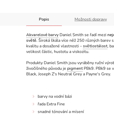
Popis
Možnosti dopravy
Akvarelové barvy
Daniel Smith se řadí mezi
nej
světě.
Široká škála více něž 250 různých barev s
kvalitu a dosažené vlastnosti
–
světlostálost
, b
velikost částic, hustotu a viskozitu.
Produkty Daniel Smith jsou vyráběny ruční výr
živočišného původu je
pigment
PBk9. PBk9 se vy
Black, Joseph Z's Neutral Grey a Payne's Grey.
barvy na vodní bázi
řada Extra Fine
snadné tónování a mísení