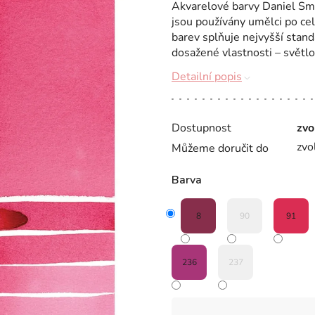
Akvarelové barvy Daniel Smit
jsou používány umělci po ce
barev splňuje nejvyšší stand
dosažené vlastnosti – světlos
Detailní popis
Dostupnost
zvo
zvo
Můžeme doručit do
Barva
8
90
91
236
237