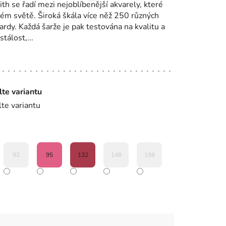
h se řadí mezi nejoblíbenější akvarely, které
lém světě. Široká škála více něž 250 různých
ardy. Každá šarže je pak testována na kvalitu a
tálost,...
lte variantu
lte variantu
92
95
132
148
198