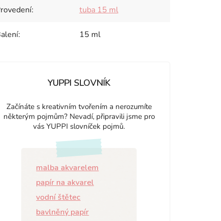
rovedení
:
tuba 15 ml
alení
:
15 ml
YUPPI SLOVNÍK
Začínáte s kreativním tvořením a nerozumíte
některým pojmům? Nevadí, připravili jsme pro
vás YUPPI slovníček pojmů.
malba akvarelem
papír na akvarel
vodní štětec
bavlněný papír