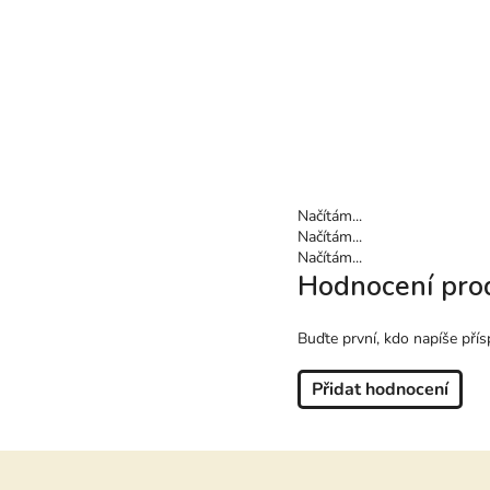
Načítám...
Načítám...
Načítám...
Hodnocení pro
Buďte první, kdo napíše přís
Přidat hodnocení
Z