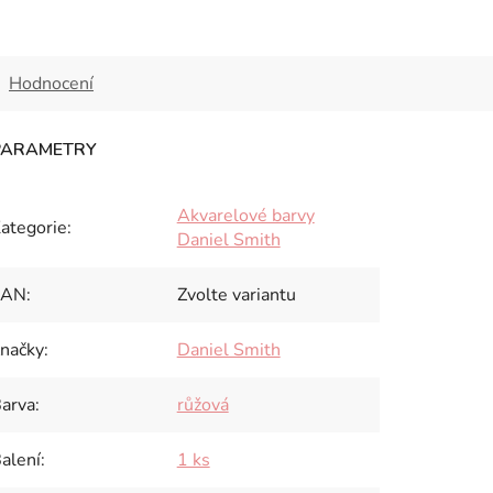
Hodnocení
Akvarelové barvy
ategorie
:
Daniel Smith
EAN
:
Zvolte variantu
načky
:
Daniel Smith
arva
:
růžová
alení
:
1 ks