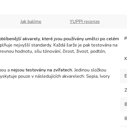
Jak balíme
YUPPI recenze
oblíbenější akvarely, které jsou používány umělci po celém
plňuje nejvyšší standardy. Každá šarže je pak testována na
arevnou hodnotu, sílu tónování, čirost, živost, podtón,
K
obou a
nejsou testovány na zvířatech.
Jedinou složkou
skytuje pouze v následujících akvarelech: Sepia, Ivory
Z
B
B