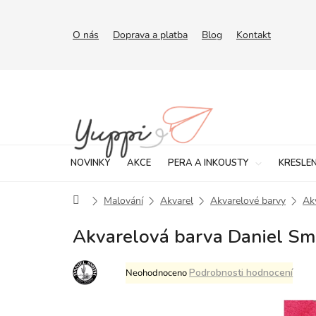
Přejít
na
obsah
O nás
Doprava a platba
Blog
Kontakt
NOVINKY
AKCE
PERA A INKOUSTY
KRESLEN
Domů
Malování
Akvarel
Akvarelové barvy
Ak
Akvarelová barva Daniel Smi
Průměrné
Podrobnosti hodnocení
Neohodnoceno
hodnocení
produktu
je