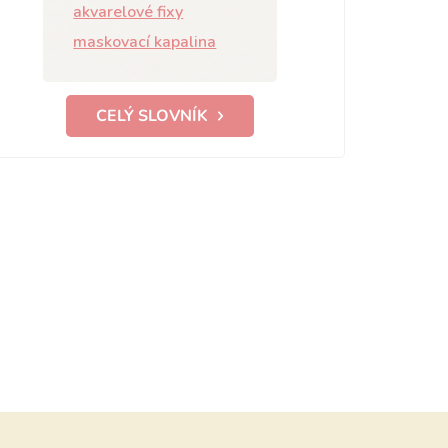
akvarelové fixy
maskovací kapalina
CELÝ SLOVNÍK