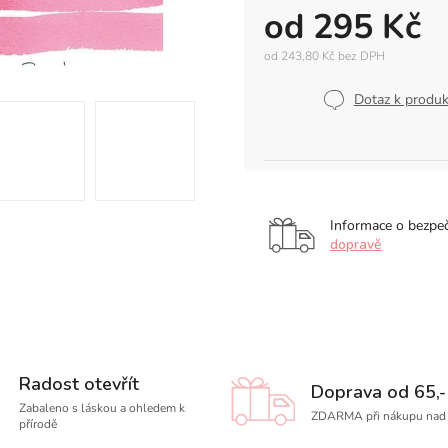
od
295 Kč
od
243,80 Kč
bez DPH
Měrná
cena:
Dotaz k produ
Informace o bezpe
dopravě
Radost otevřít
Doprava od 65,-
Zabaleno s láskou a ohledem k
ZDARMA při nákupu nad 
přírodě