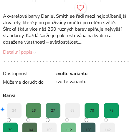
Akvarelové barvy Daniel Smith se řadí mezi nejoblíbenější
akvarely, které jsou používány umělci po celém světě.
Široká škála více něž 250 různých barev splňuje nejvyšší
standardy. Každá šarže je pak testována na kvalitu a
dosažené vlastnosti – světlostálost,...
Detailní popis
Dostupnost
zvolte variantu
zvolte variantu
Můžeme doručit do
Barva
24
26
27
63
70
78
79
104
109
112
128
142