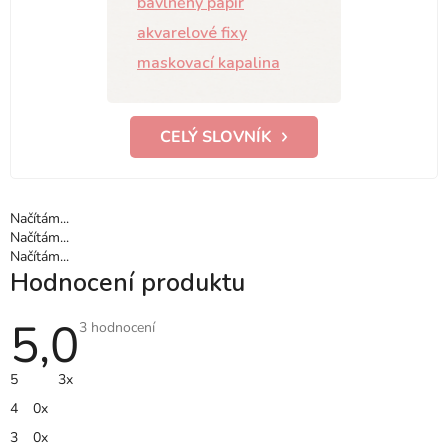
bavlněný papír
akvarelové fixy
maskovací kapalina
CELÝ SLOVNÍK
Načítám...
Načítám...
Načítám...
Hodnocení produktu
5,0
Průměrné
3 hodnocení
hodnocení
produktu
je
5
3x
5,0
z
4
0x
5
hvězdiček.
3
0x