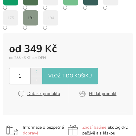
175
181
194
od
349 Kč
od
288,43 Kč
bez DPH
Měrná
cena:
Dotaz k produktu
Hlídat produkt
Informace o bezpečné
Zboží balíme
ekologicky,
dopravě
pečlivě a s láskou