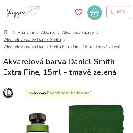
Přejít
na
Nákupní
obsah
košík
Domů
Malování
Akvarel
Akvarelové barvy
Akvarelové barvy Daniel Smith
Akvarelová barva Daniel Smith Extra Fine, 15ml - tmavě zelená
Akvarelová barva Daniel Smith
Extra Fine, 15ml - tmavě zelená
Průměrné
Podrobnosti hodnocení
3 hodnocení
hodnocení
produktu
je
5,0
z
5
hvězdiček.