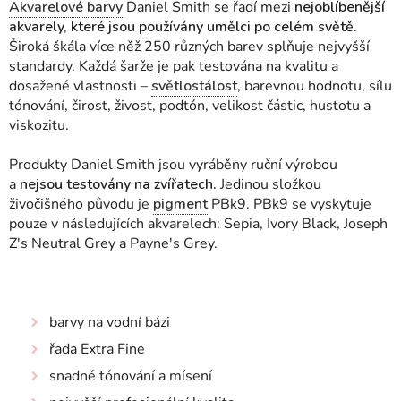
Akvarelové barvy
Daniel Smith se řadí mezi
nejoblíbenější
akvarely, které jsou používány umělci po celém světě.
Široká škála více něž 250 různých barev splňuje nejvyšší
standardy. Každá šarže je pak testována na kvalitu a
dosažené vlastnosti
–
světlostálost
, barevnou hodnotu, sílu
tónování, čirost, živost, podtón, velikost částic, hustotu a
viskozitu.
Produkty Daniel Smith jsou vyráběny ruční výrobou
a
nejsou testovány na zvířatech.
Jedinou složkou
živočišného původu je
pigment
PBk9. PBk9 se vyskytuje
pouze v následujících akvarelech: Sepia, Ivory Black, Joseph
Z's Neutral Grey a Payne's Grey.
barvy na vodní bázi
řada Extra Fine
snadné tónování a mísení