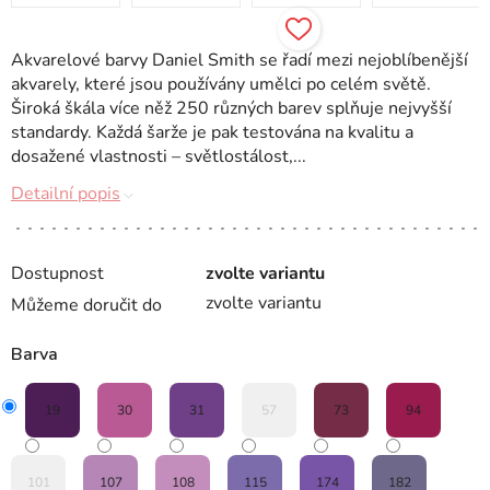
Akvarelové barvy Daniel Smith se řadí mezi nejoblíbenější
akvarely, které jsou používány umělci po celém světě.
Široká škála více něž 250 různých barev splňuje nejvyšší
standardy. Každá šarže je pak testována na kvalitu a
dosažené vlastnosti – světlostálost,...
Detailní popis
Dostupnost
zvolte variantu
zvolte variantu
Můžeme doručit do
Barva
19
30
31
57
73
94
101
107
108
115
174
182