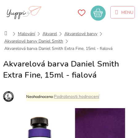
Přejít
na
Nákupní
obsah
košík
Domů
Malování
Akvarel
Akvarelové barvy
Akvarelové barvy Daniel Smith
Akvarelová barva Daniel Smith Extra Fine, 15ml - fialová
Akvarelová barva Daniel Smith
Extra Fine, 15ml - fialová
Průměrné
Podrobnosti hodnocení
Neohodnoceno
hodnocení
produktu
je
0,0
z
5
hvězdiček.