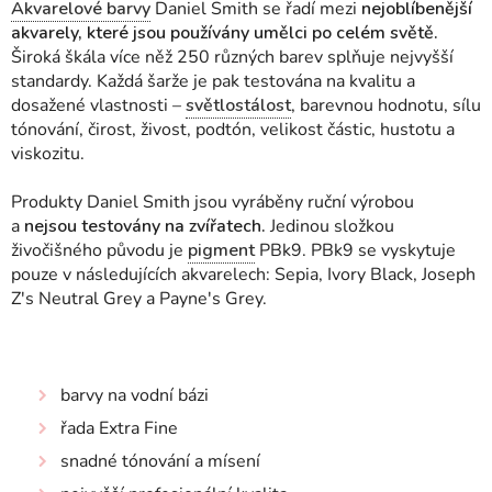
Akvarelové barvy
Daniel Smith se řadí mezi
nejoblíbenější
akvarely, které jsou používány umělci po celém světě.
Široká škála více něž 250 různých barev splňuje nejvyšší
standardy. Každá šarže je pak testována na kvalitu a
dosažené vlastnosti
–
světlostálost
, barevnou hodnotu, sílu
tónování, čirost, živost, podtón, velikost částic, hustotu a
viskozitu.
Produkty Daniel Smith jsou vyráběny ruční výrobou
a
nejsou testovány na zvířatech.
Jedinou složkou
živočišného původu je
pigment
PBk9. PBk9 se vyskytuje
pouze v následujících akvarelech: Sepia, Ivory Black, Joseph
Z's Neutral Grey a Payne's Grey.
barvy na vodní bázi
řada Extra Fine
snadné tónování a mísení