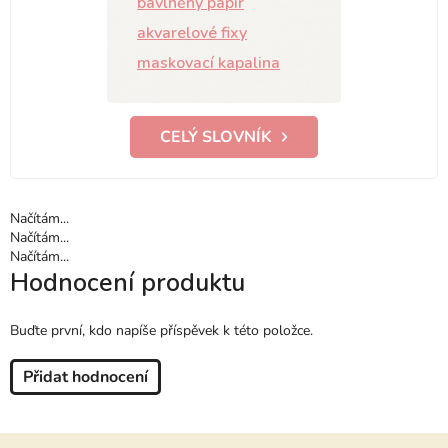
bavlněný papír
akvarelové fixy
maskovací kapalina
CELÝ SLOVNÍK
Načítám...
Načítám...
Načítám...
Hodnocení produktu
Buďte první, kdo napíše příspěvek k této položce.
Přidat hodnocení