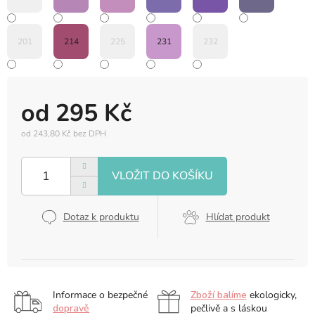
201
214
225
231
232
od
295 Kč
od
243,80 Kč
bez DPH
Měrná
cena:
Dotaz k produktu
Hlídat produkt
Informace o bezpečné
Zboží balíme
ekologicky,
dopravě
pečlivě a s láskou