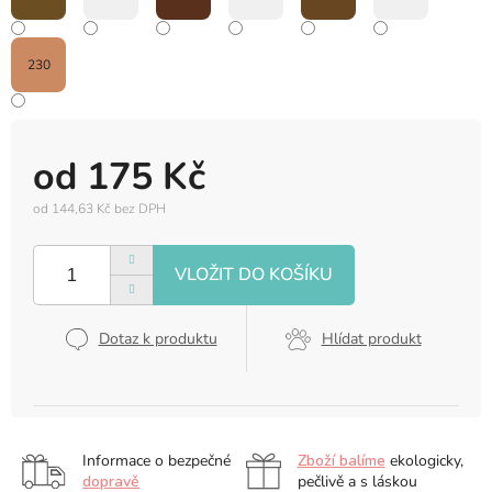
230
od
175 Kč
od
144,63 Kč
bez DPH
Měrná
cena:
Dotaz k produktu
Hlídat produkt
Informace o bezpečné
Zboží balíme
ekologicky,
dopravě
pečlivě a s láskou