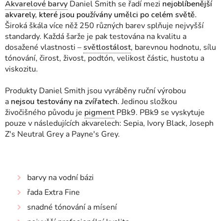
Akvarelové barvy
Daniel Smith se řadí mezi
nejoblíbenější
akvarely, které jsou používány umělci po celém světě.
Široká škála více něž 250 různých barev splňuje nejvyšší
standardy. Každá šarže je pak testována na kvalitu a
dosažené vlastnosti
–
světlostálost
, barevnou hodnotu, sílu
tónování, čirost, živost, podtón, velikost částic, hustotu a
viskozitu.
Produkty Daniel Smith jsou vyráběny ruční výrobou
a
nejsou testovány na zvířatech.
Jedinou složkou
živočišného původu je
pigment
PBk9. PBk9 se vyskytuje
pouze v následujících akvarelech: Sepia, Ivory Black, Joseph
Z's Neutral Grey a Payne's Grey.
barvy na vodní bázi
řada Extra Fine
snadné tónování a mísení