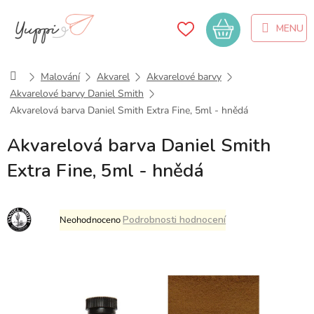
Přejít
na
Nákupní
obsah
košík
Domů
Malování
Akvarel
Akvarelové barvy
Akvarelové barvy Daniel Smith
Akvarelová barva Daniel Smith Extra Fine, 5ml - hnědá
Akvarelová barva Daniel Smith
Extra Fine, 5ml - hnědá
Průměrné
Podrobnosti hodnocení
Neohodnoceno
hodnocení
produktu
je
0,0
z
5
hvězdiček.