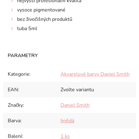
nejvyšší profesionální kvalita
vysoce pigmentované
bez živočišných produktů
tuba 5ml
Kategorie
:
Akvarelové barvy Daniel Smith
EAN
:
Zvolte variantu
Značky
:
Daniel Smith
Barva
:
hnědá
Balení
:
1 ks