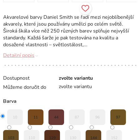
Akvarelové barvy Daniel Smith se řadí mezi nejoblíbenější
akvarely, které jsou používány umělci po celém světě.
Široká škála více něž 250 různých barev splňuje nejvyšší
standardy. Každá šarže je pak testována na kvalitu a
dosažené vlastnosti – světlostálost,...
Detailní popis
Dostupnost
zvolte variantu
zvolte variantu
Můžeme doručit do
Barva
10
11
44
87
96
97
103
110
129
130
144
152