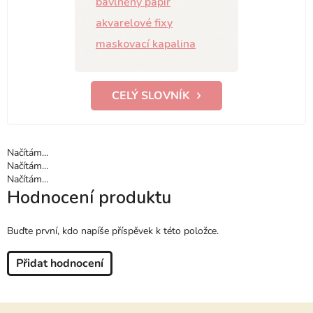
bavlněný papír
akvarelové fixy
maskovací kapalina
CELÝ SLOVNÍK
Načítám...
Načítám...
Načítám...
Hodnocení produktu
Buďte první, kdo napíše příspěvek k této položce.
Přidat hodnocení