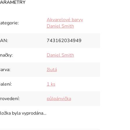
Akvarelové barvy
ategorie
:
Daniel Smith
EAN
:
743162034949
načky
:
Daniel Smith
arva
:
žlutá
alení
:
1 ks
rovedení
:
půlpánvička
ložka byla vyprodána…