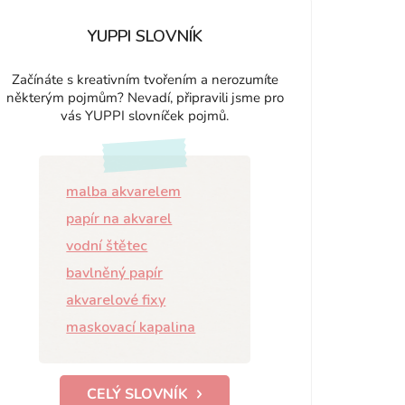
YUPPI SLOVNÍK
Začínáte s kreativním tvořením a nerozumíte
některým pojmům? Nevadí, připravili jsme pro
vás YUPPI slovníček pojmů.
malba akvarelem
papír na akvarel
vodní štětec
bavlněný papír
akvarelové fixy
maskovací kapalina
CELÝ SLOVNÍK