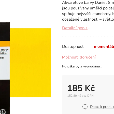
Akvarelové barvy Daniel Smit
jsou používány umělci po ce
splňuje nejvyšší standardy. 
dosažené vlastnosti – světlo
Detailní popis
Dostupnost
momentál
Možnosti doručení
Položka byla vyprodána…
185 Kč
152,89 Kč bez DPH
Měrná
cena:
Dotaz k produ