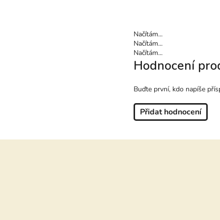
Načítám...
Načítám...
Načítám...
Hodnocení pro
Buďte první, kdo napíše přís
Přidat hodnocení
Z
á
p
a
t