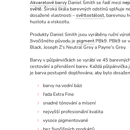
Akvarelové barvy
Daniel Smith se řadí mezi
nej
světě.
Široká škála barevných odstínů splňuje nej
dosažené vlastnosti
–
světlostálost
, barevnou ho
hustotu a viskozitu.
Produkty Daniel Smith jsou vyráběny ruční výr
živočišného původu je
pigment
PBk9. PBk9 se vy
Black, Joseph Z's Neutral Grey a Payne's Grey.
Barvy v půlpánvičkách se vyrábí ve 45 barevných
cestování a přenášení barev. Každá půlpánvička j
je barva postupně doplňována, aby bylo dosaže
barvy na vodní bázi
řada Extra Fine
snadné tónování a mísení
nejvyšší profesionální kvalita
vysoce pigmentované
bez živočišných produktů