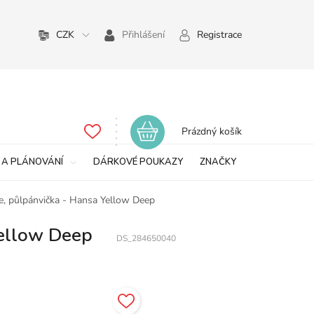
CZK
Přihlášení
Registrace
Nákupní
Prázdný košík
košík
 A PLÁNOVÁNÍ
DÁRKOVÉ POUKAZY
ZNAČKY
ne, půlpánvička - Hansa Yellow Deep
Yellow Deep
DS_284650040