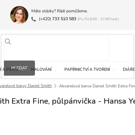
Máte otázky? Rádi pomůžeme.
(+420)
733 510 583
(Po-Pá 8:00 - 17:00 hod.)
HLEDAT
Í A PSANÍ
MALOVÁNÍ
PAPÍRNICTVÍ A TVOŘENÍ
DIÁŘE
varelové barvy Daniel Smith
Akvarelová barva Daniel Smith Extra Fi
th Extra Fine, půlpánvička - Hansa 