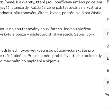
oblíbenější akvarely, které jsou používány umělci po celém
vyšší standardy. Každá šarže je pak testována na kvalitu a
dnotu, sílu tónování, čirost, živost, podtón, velikost částic,
K
obou a
nejsou testovány na zvířatech.
Jedinou složkou
skytuje pouze v následujících akvarelech: Sepia, Ivory
Z
 odstínech. Svou velikostí jsou půlpánvičky skvělé pro
e ručně plněna. Proces plnění probíhá ve třech krocích, kdy
B
no maximálního naplnění a objemu.
B
P
Po