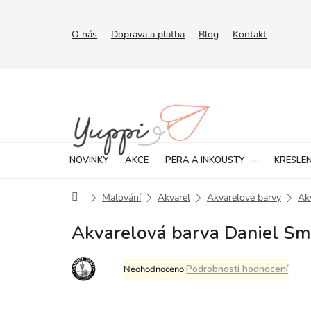
Přejít
na
obsah
O nás
Doprava a platba
Blog
Kontakt
NOVINKY
AKCE
PERA A INKOUSTY
KRESLEN
Domů
Malování
Akvarel
Akvarelové barvy
Ak
Akvarelová barva Daniel Smi
Průměrné
Podrobnosti hodnocení
Neohodnoceno
hodnocení
produktu
je