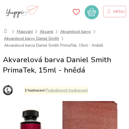
Přejít
na
Nákupní
obsah
košík
Domů
Malování
Akvarel
Akvarelové barvy
Akvarelové barvy Daniel Smith
Akvarelová barva Daniel Smith PrimaTek, 15ml - hnědá
Akvarelová barva Daniel Smith
PrimaTek, 15ml - hnědá
Průměrné
Podrobnosti hodnocení
3 hodnocení
hodnocení
produktu
je
5,0
z
5
hvězdiček.