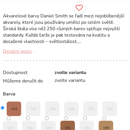
Akvarelové barvy Daniel Smith se řadí mezi nejoblíbenější
akvarely, které jsou používány umělci po celém světě.
Široká škála více něž 250 různých barev splňuje nejvyšší
standardy. Každá šarže je pak testována na kvalitu a
dosažené vlastnosti – světlostálost,...
Detailní popis
Dostupnost
zvolte variantu
zvolte variantu
Můžeme doručit do
Barva
143
145
146
156
158
161
162
166
189
191
193
199