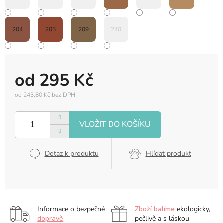
204
205
209
240
od
295 Kč
od
243,80 Kč
bez DPH
Měrná
cena:
Dotaz k produktu
Hlídat produkt
Informace o bezpečné
Zboží balíme
ekologicky,
dopravě
pečlivě a s láskou