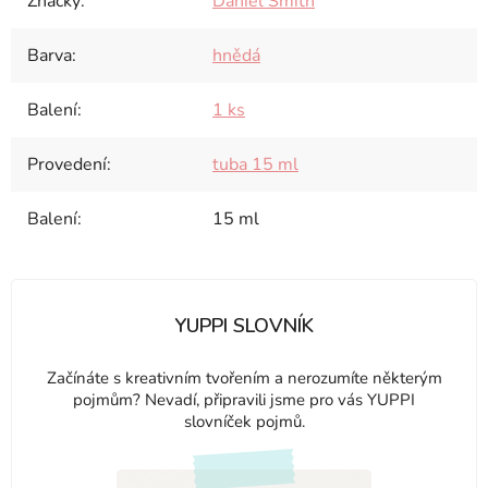
Značky
:
Daniel Smith
Barva
:
hnědá
Balení
:
1 ks
Provedení
:
tuba 15 ml
Balení
:
15 ml
YUPPI SLOVNÍK
Začínáte s kreativním tvořením a nerozumíte některým
pojmům? Nevadí, připravili jsme pro vás YUPPI
slovníček pojmů.