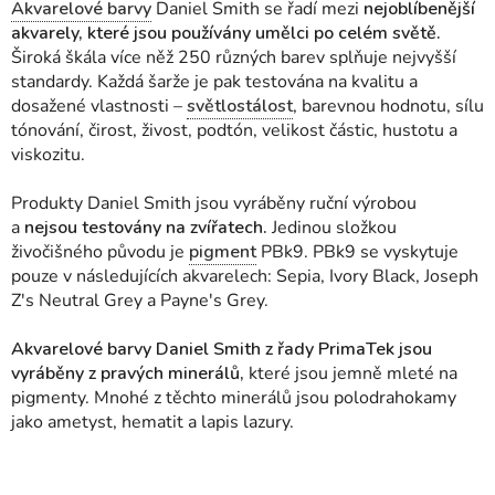
Akvarelové barvy
Daniel Smith se řadí mezi
nejoblíbenější
akvarely, které jsou používány umělci po celém světě.
Široká škála více něž 250 různých barev splňuje nejvyšší
standardy. Každá šarže je pak testována na kvalitu a
dosažené vlastnosti
–
světlostálost
, barevnou hodnotu, sílu
tónování, čirost, živost, podtón, velikost částic, hustotu a
viskozitu.
Produkty Daniel Smith jsou vyráběny ruční výrobou
a
nejsou testovány na zvířatech.
Jedinou složkou
živočišného původu je
pigment
PBk9. PBk9 se vyskytuje
pouze v následujících akvarelech: Sepia, Ivory Black, Joseph
Z's Neutral Grey a Payne's Grey.
Akvarelové barvy Daniel Smith z řady PrimaTek jsou
vyráběny z pravých minerálů,
které jsou jemně mleté na
pigmenty. Mnohé z těchto minerálů jsou polodrahokamy
jako ametyst, hematit a lapis lazury.