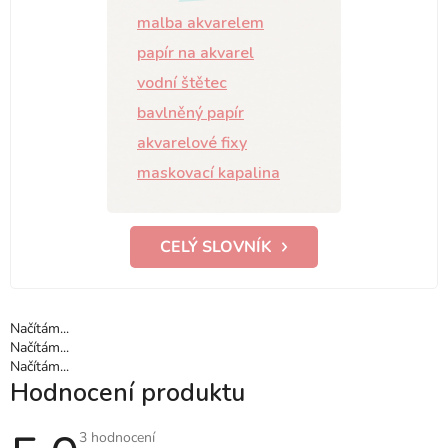
malba akvarelem
papír na akvarel
vodní štětec
bavlněný papír
akvarelové fixy
maskovací kapalina
CELÝ SLOVNÍK
Načítám...
Načítám...
Načítám...
Hodnocení produktu
Průměrné
3 hodnocení