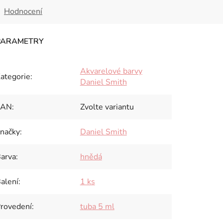
Hodnocení
Akvarelové barvy
ategorie
:
Daniel Smith
EAN
:
Zvolte variantu
načky
:
Daniel Smith
arva
:
hnědá
alení
:
1 ks
rovedení
:
tuba 5 ml