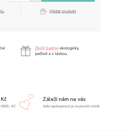
ktu
Hlídat produkt
čné
Zboží balíme
ekologicky,
pečlivě a s láskou
 Kč
Záleží nám na vás
1600,- Kč
Vaše spokojenost je na prvním místě