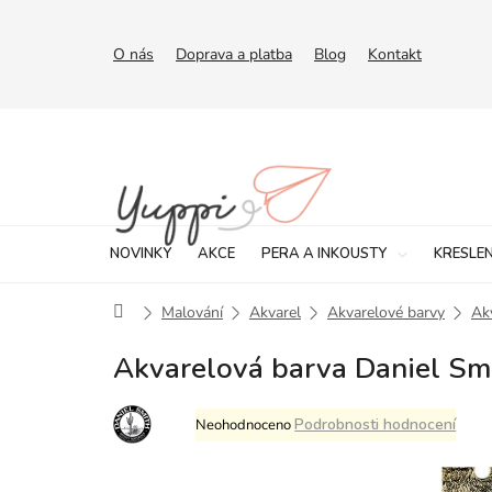
Přejít
na
obsah
O nás
Doprava a platba
Blog
Kontakt
NOVINKY
AKCE
PERA A INKOUSTY
KRESLEN
Domů
Malování
Akvarel
Akvarelové barvy
Ak
Akvarelová barva Daniel Sm
Průměrné
Podrobnosti hodnocení
Neohodnoceno
hodnocení
produktu
je