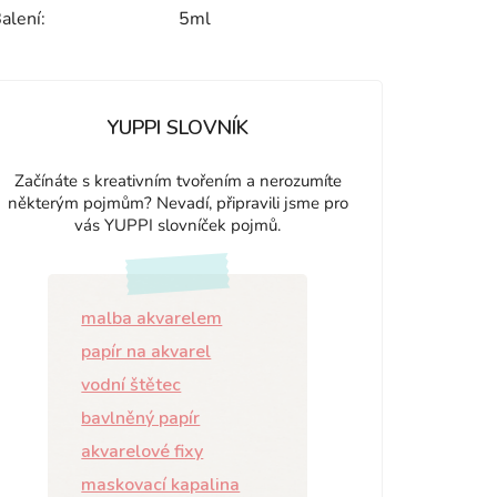
alení
:
5ml
YUPPI SLOVNÍK
Začínáte s kreativním tvořením a nerozumíte
některým pojmům? Nevadí, připravili jsme pro
vás YUPPI slovníček pojmů.
malba akvarelem
papír na akvarel
vodní štětec
bavlněný papír
akvarelové fixy
maskovací kapalina