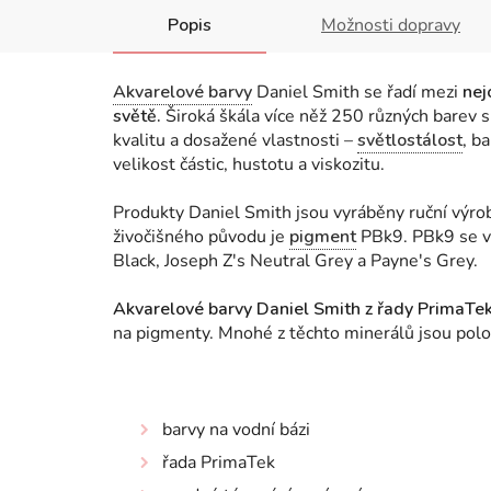
Popis
Možnosti dopravy
Akvarelové barvy
Daniel Smith se řadí mezi
nej
světě.
Široká škála více něž 250 různých barev s
kvalitu a dosažené vlastnosti
–
světlostálost
, b
velikost částic, hustotu a viskozitu.
Produkty Daniel Smith jsou vyráběny ruční výr
živočišného původu je
pigment
PBk9. PBk9 se vy
Black, Joseph Z's Neutral Grey a Payne's Grey.
Akvarelové barvy Daniel Smith z řady PrimaTek
na pigmenty. Mnohé z těchto minerálů jsou polo
barvy na vodní bázi
řada PrimaTek