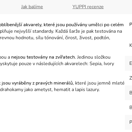
Jak balíme
YUPPI recenze
oblíbenější akvarely, které jsou používány umělci po celém
plňuje nejvyšší standardy. Každá šarže je pak testována na
arevnou hodnotu, sílu tónování, čirost, živost, podtón,
K
obou a
nejsou testovány na zvířatech.
Jedinou složkou
skytuje pouze v následujících akvarelech: Sepia, Ivory
Z
 jsou vyráběny z pravých minerálů,
které jsou jemně mleté
drahokamy jako ametyst, hematit a lapis lazury.
B
B
P