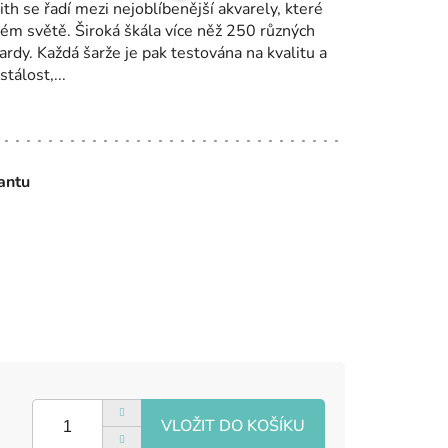
h se řadí mezi nejoblíbenější akvarely, které
lém světě. Široká škála více něž 250 různých
ardy. Každá šarže je pak testována na kvalitu a
tálost,...
iantu