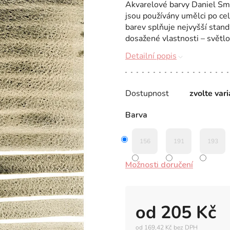
Akvarelové barvy Daniel Smit
jsou používány umělci po ce
barev splňuje nejvyšší stand
dosažené vlastnosti – světlos
Detailní popis
Dostupnost
zvolte var
Barva
156
191
193
Možnosti doručení
od
205 Kč
od
169,42 Kč
bez DPH