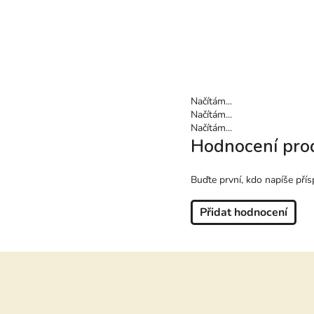
Načítám...
Načítám...
Načítám...
Hodnocení pro
Buďte první, kdo napíše přís
Přidat hodnocení
Z
á
p