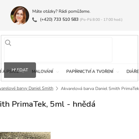
Máte otázky? Rádi pomůžeme.
(+420)
733 510 583
(Po-Pá 8:00 - 17:00 hod.)
HLEDAT
Í A PSANÍ
MALOVÁNÍ
PAPÍRNICTVÍ A TVOŘENÍ
DIÁŘE
varelové barvy Daniel Smith
Akvarelová barva Daniel Smith PrimaTek
ith PrimaTek, 5ml - hnědá