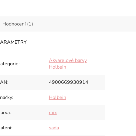
Hodnocení (1)
Akvarelové barvy
ategorie
:
Holbein
EAN
:
4900669930914
načky
:
Holbein
arva
:
mix
alení
:
sada