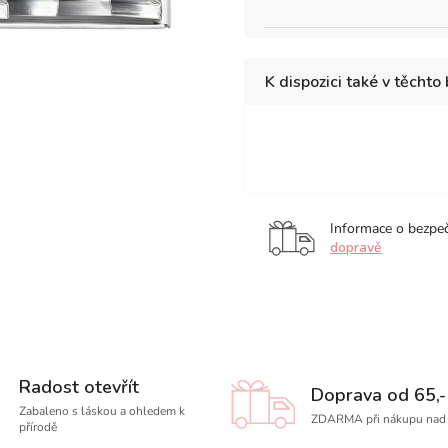
K dispozici také v těchto
Pastel,
Akvarelové
Akv
sada
barvy
barv
12
Holbein
Hol
ks
5ml,
5ml
Informace o bezpe
sada
sad
dopravě
12
18
ks
ks
Radost otevřít
Doprava od 65,-
Zabaleno s láskou a ohledem k
ZDARMA při nákupu nad 
přírodě