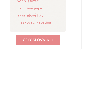
vodní štětec
bavlněný papír
akvarelové fixy
maskovací kapalina
CELÝ SLOVNÍK