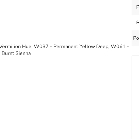
P
B
Po
 Vermilion Hue, W037 - Permanent Yellow Deep, W061 -
 Burnt Sienna