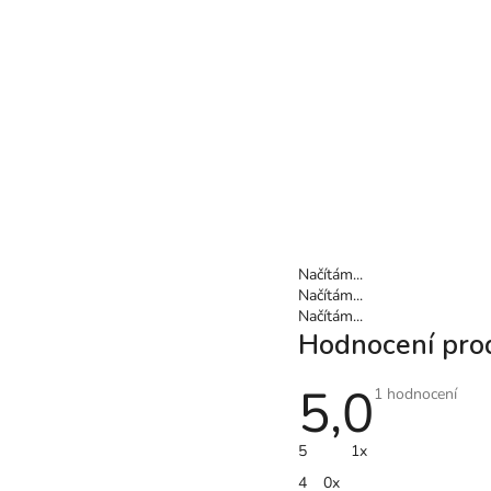
Načítám...
Načítám...
Načítám...
Hodnocení pro
5,0
Průměrné
1 hodnocení
hodnocení
produktu
je
5
1x
5,0
z
4
0x
5