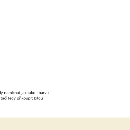
dý namíchat jakoukoli barvu
tačí tedy přikoupit bílou