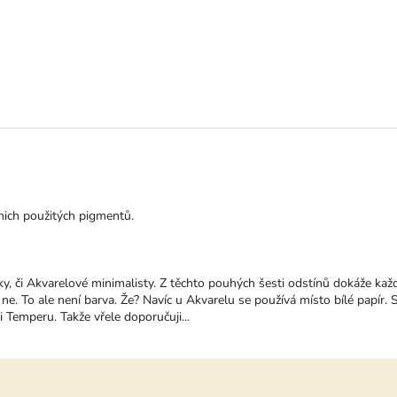
ktu je 5 z 5 hvězdiček.
 nich použitých pigmentů.
y, či Akvarelové minimalisty. Z těchto pouhých šesti odstínů dokáže kaž
ne. To ale není barva. Že? Navíc u Akvarelu se používá místo bílé papír. S
i Temperu. Takže vřele doporučuji...