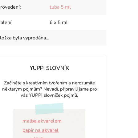
rovedení
:
tuba 5 ml
alení
:
6 x 5 ml
ložka byla vyprodána…
YUPPI SLOVNÍK
Začínáte s kreativním tvořením a nerozumíte
některým pojmům? Nevadí, připravili jsme pro
vás YUPPI slovníček pojmů.
malba akvarelem
papír na akvarel