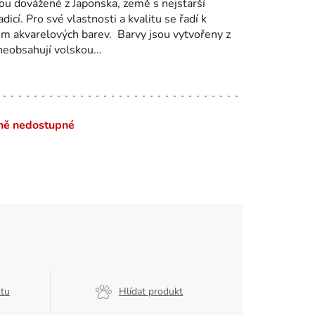
ou dovážené z Japonska, země s nejstarší
dicí. Pro své vlastnosti a kvalitu se řadí k
m akvarelových barev. Barvy jsou vytvořeny z
eobsahují volskou...
ně nedostupné
ktu
Hlídat produkt