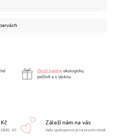
 barvách
arelové
Akvarelové
Botanical,
Akvarelové
Akvarelové
Akvarelové
y
barvy
sada
barvy
barvy
barvy
bein
Holbein
24
Holbein
Holbein
Holbein
,
5ml,
ks
5ml,
5ml,
5ml,
čné
Zboží balíme
ekologicky,
a
sada
sada
sada
sada
pečlivě a s láskou
24
30
48
108
ks
ks
ks
ks
 Kč
Záleží nám na vás
1600,- Kč
Vaše spokojenost je na prvním místě