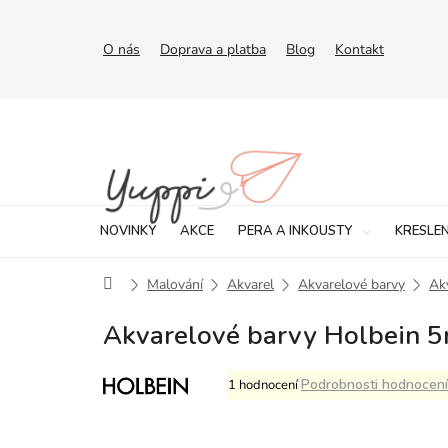
Přejít
na
obsah
O nás
Doprava a platba
Blog
Kontakt
NOVINKY
AKCE
PERA A INKOUSTY
KRESLEN
Domů
Malování
Akvarel
Akvarelové barvy
Ak
Akvarelové barvy Holbein 5m
Průměrné
Podrobnosti hodnocení
1 hodnocení
hodnocení
produktu
je