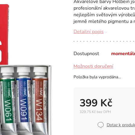
Akvarelové barvy Holbein js
profesionální akvarelovou tra
nejlepším světovým výrobců
jemně mletého pigmentu a n
Detailní popis
Dostupnost
momentál
Možnosti doručení
Položka byla vyprodána…
399 Kč
329,75 Kč bez DPH
Měrná
cena:
Dotaz k produ