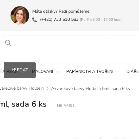
Máte otázky? Rádi pomůžeme.
(+420)
733 510 583
(Po-Pá 8:00 - 17:00 hod.)
HLEDAT
Í A PSANÍ
MALOVÁNÍ
PAPÍRNICTVÍ A TVOŘENÍ
DIÁŘE
varelové barvy Holbein
Akvarelové barvy Holbein 5ml, sada 6 ks
l, sada 6 ks
HB_W491