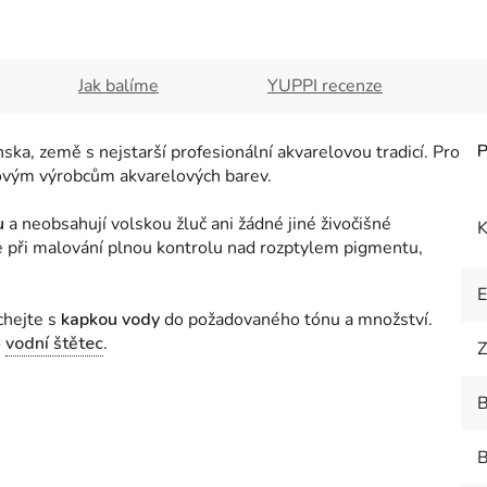
Jak balíme
YUPPI recenze
ka, země s nejstarší profesionální akvarelovou tradicí. Pro
ětovým výrobcům akvarelových barev.
u
a neobsahují volskou žluč ani žádné jiné živočišné
K
te při malování plnou kontrolu nad rozptylem pigmentu,
chejte s
kapkou vody
do požadovaného tónu a množství
.
o
vodní štětec
.
Z
B
B