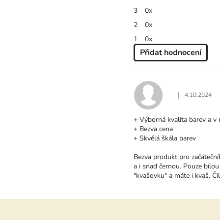
hvězdiček.
3
0x
2
0x
1
0x
Přidat hodnocení
V
Ý
P
I
|
4.10.2024
Hodnocení produ
S
H
+ Výborná kvalita barev a v
O
+ Bezva cena
D
+ Skvělá škála barev
N
O
Bezva produkt pro začátečník
C
a i snad černou. Pouze bílou 
E
"kvašovku" a máte i kvaš. Čil
N
Í
Z