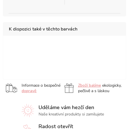
K dispozici také v těchto barvách
Akvarelové
Akvarelové
Akvarelové
Akvarelové
Botanical,
Akvarelov
barvy
barvy
barvy
barvy
sada
barvy
Holbein
Holbein
Holbein
Holbein
24
Holbein
Akvarelové
Akvarelové
5ml,
5ml,
5ml,
5ml,
ks
5ml,
barvy
barvy
sada
sada
sada
sada
sada
Holbein
Holbein
6
12
18
24
30
Informace o bezpečné
Zboží balíme
ekologicky,
5ml,
5ml,
ks
ks
ks
ks
ks
dopravě
pečlivě a s láskou
sada
sada
48
108
Uděláme vám hezčí den
ks
ks
Naše kreativní produkty si zamilujete
Radost otevřít