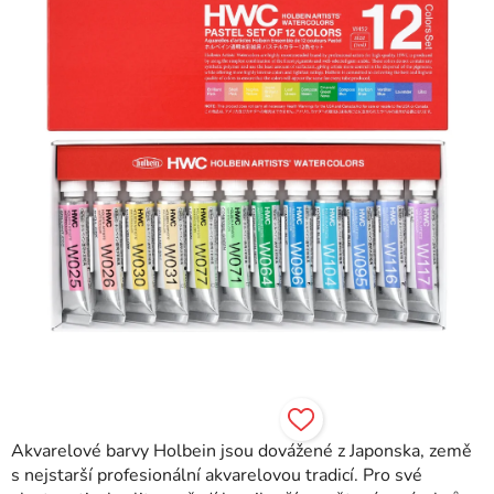
hvězdiček.
Akvarelové barvy Holbein jsou dovážené z Japonska, země
s nejstarší profesionální akvarelovou tradicí. Pro své