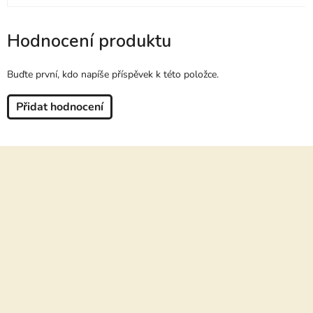
Hodnocení produktu
Buďte první, kdo napíše příspěvek k této položce.
Přidat hodnocení
Z
á
p
a
t
í