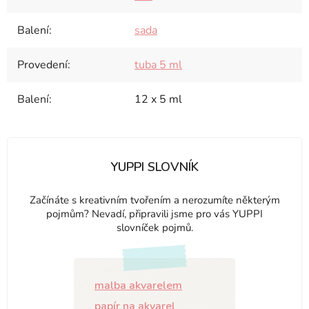
Balení
:
sada
Provedení
:
tuba 5 ml
Balení
:
12 x 5 ml
YUPPI SLOVNÍK
Začínáte s kreativním tvořením a nerozumíte některým
pojmům? Nevadí, připravili jsme pro vás YUPPI
slovníček pojmů.
malba akvarelem
papír na akvarel