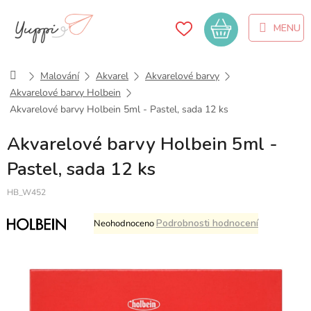
Přejít
na
Nákupní
obsah
košík
Domů
Malování
Akvarel
Akvarelové barvy
Akvarelové barvy Holbein
Akvarelové barvy Holbein 5ml - Pastel, sada 12 ks
Akvarelové barvy Holbein 5ml -
Pastel, sada 12 ks
HB_W452
Průměrné
Podrobnosti hodnocení
Neohodnoceno
hodnocení
produktu
je
0,0
z
5