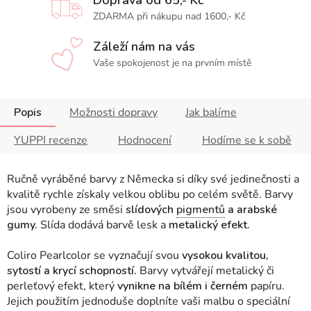
ZDARMA při nákupu nad 1600,- Kč
Záleží nám na vás
Vaše spokojenost je na prvním místě
Popis
Možnosti dopravy
Jak balíme
YUPPI recenze
Hodnocení
Hodíme se k sobě
Ručně vyráběné barvy z Německa si díky své jedinečnosti a
kvalitě rychle získaly velkou oblibu po celém světě. Barvy
jsou vyrobeny ze směsi
slídových
pigmentů
a arabské
gumy.
Slída dodává barvě lesk a
metalický efekt.
Coliro Pearlcolor se vyznačují svou
vysokou kvalitou,
sytostí a krycí schopností.
Barvy vytvářejí metalický či
perleťový efekt, který
vynikne na bílém i černém
papíru.
Jejich použitím jednoduše doplníte vaši malbu o speciální