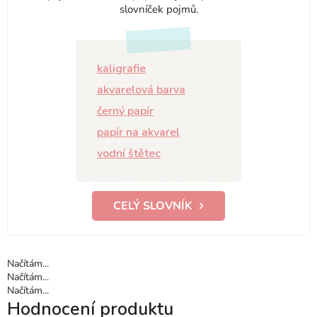
slovníček pojmů.
kaligrafie
akvarelová barva
černý papír
papír na akvarel
vodní štětec
CELÝ SLOVNÍK
Načítám...
Načítám...
Načítám...
Hodnocení produktu