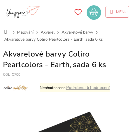
Přejít
na
Nákupní
obsah
košík
Domů
Malování
Akvarel
Akvarelové barvy
Akvarelové barvy Coliro Pearlcolors - Earth, sada 6 ks
Akvarelové barvy Coliro
Pearlcolors - Earth, sada 6 ks
COL_C700
Průměrné
Podrobnosti hodnocení
Neohodnoceno
hodnocení
produktu
je
0,0
z
5
hvězdiček.