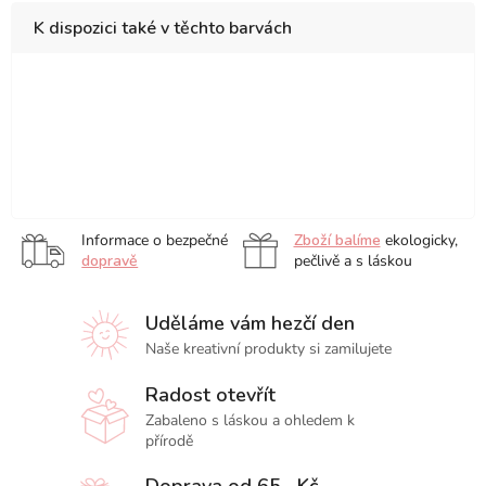
K dispozici také v těchto barvách
Candy,
Fairytale,
Rainbow,
Silk,
Vibrant,
Vintage,
sada
sada
sada
sada
sada
sada
6
6
6
6
6
6
Ocean,
Paradise,
Magical
Bling,
ks
ks
ks
ks
ks
ks
sada
sada
Creatures,
sada
6
6
sada
6
Informace o bezpečné
Zboží balíme
ekologicky,
ks
ks
6
ks
dopravě
pečlivě a s láskou
ks
Uděláme vám hezčí den
Naše kreativní produkty si zamilujete
Radost otevřít
Zabaleno s láskou a ohledem k
přírodě
Doprava od 65,- Kč