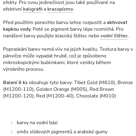
efekty. Pro svou jedinečnost jsou také používané na
efektivní
kaligrafii
a
krasopísmo
.
Před použitím ponechte barvu lehce rozpustit a
aktivovat
kapkou vody.
Poté se pigment barvy lépe rozmíchá. Pro
nanášení barvy použijte klasický štětec nebo
vodní štětec
.
Popraskání barev nemá vliv na jejich kvalitu. Textura barvy v
pánvičce může vypadat hrubě, což je způsobeno
mikroskopickými bublinkami, které vznikly během
výrobního procesu.
Balení 6 ks
obsahuje tyto barvy:
Tibet Gold (M610), Bronze
(M1200-110), Golden Orange (M005), Red Brown
(M1200-120), Red (M1200-40), Chocolate (M010)
barvy na vodní bázi
směs slídových pigmentů a arabské gumy