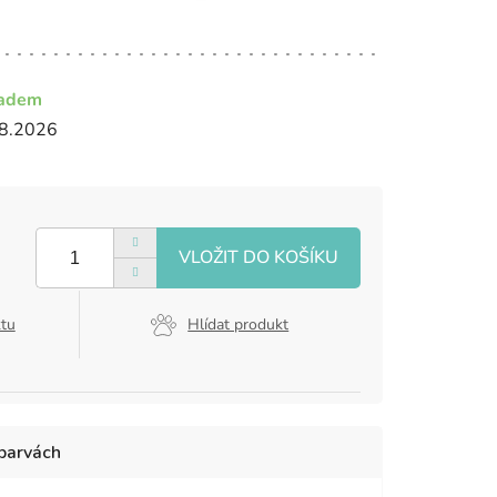
ladem
8.2026
ktu
Hlídat produkt
 barvách