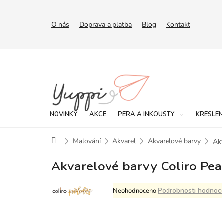
Přejít
na
obsah
O nás
Doprava a platba
Blog
Kontakt
NOVINKY
AKCE
PERA A INKOUSTY
KRESLEN
Domů
Malování
Akvarel
Akvarelové barvy
Akv
Akvarelové barvy Coliro Pear
Průměrné
Podrobnosti hodnoc
Neohodnoceno
hodnocení
produktu
je