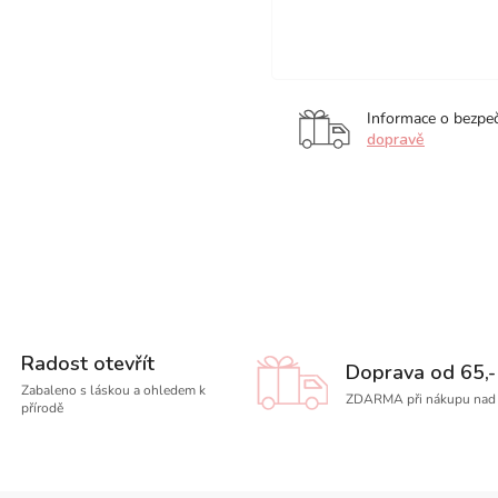
Bling,
sada
6
ks
Informace o bezpe
dopravě
Radost otevřít
Doprava od 65,-
Zabaleno s láskou a ohledem k
ZDARMA při nákupu nad 
přírodě