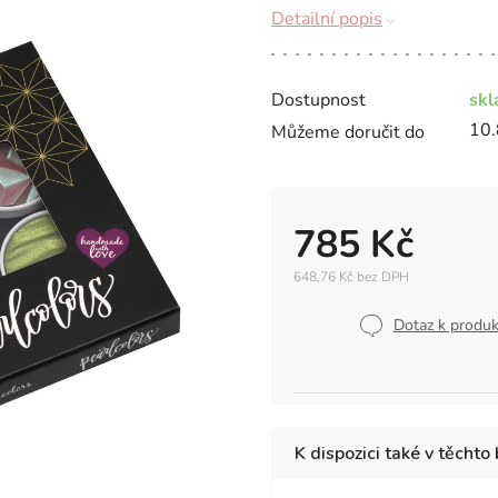
Detailní popis
Dostupnost
sk
10.
Můžeme doručit do
785 Kč
648,76 Kč bez DPH
Měrná
cena:
Dotaz k produ
K dispozici také v těchto