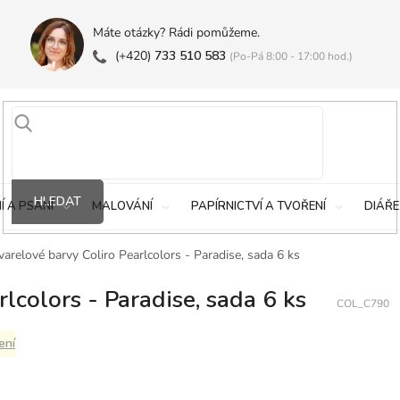
Máte otázky? Rádi pomůžeme.
(+420)
733 510 583
(Po-Pá 8:00 - 17:00 hod.)
HLEDAT
Í A PSANÍ
MALOVÁNÍ
PAPÍRNICTVÍ A TVOŘENÍ
DIÁŘE
arelové barvy Coliro Pearlcolors - Paradise, sada 6 ks
lcolors - Paradise, sada 6 ks
COL_C790
ení