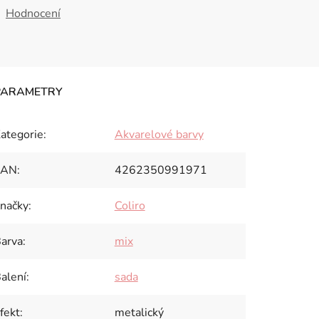
Hodnocení
ategorie
:
Akvarelové barvy
EAN
:
4262350991971
načky
:
Coliro
arva
:
mix
alení
:
sada
fekt
:
metalický