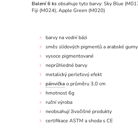
Balení 6 ks
obsahuje tyto barvy:
Sky Blue (M017
Fiji (M024), Apple Green (M020)
barvy na vodní bázi
směs slídových pigmentů a arabské gumy
vysoce pigmentované
neprůhledné barvy
metalický perleťový efekt
pánvička
o průměru 3,0 cm
hmotnost 6g
ruční výroba
neobsahují živočišné produkty
certifikace ASTM a shoda s CE