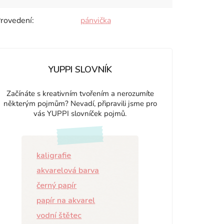
rovedení
:
pánvička
YUPPI SLOVNÍK
Začínáte s kreativním tvořením a nerozumíte
některým pojmům? Nevadí, připravili jsme pro
vás YUPPI slovníček pojmů.
kaligrafie
akvarelová barva
černý papír
papír na akvarel
vodní štětec