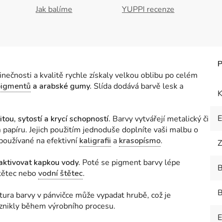
Jak balíme
YUPPI recenze
nečnosti a kvalitě rychle získaly velkou oblibu po celém
pigmentů
a arabské gumy.
Slída dodává barvě lesk a
K
tou, sytostí a krycí schopností.
Barvy vytvářejí metalický či
m
papíru. Jejich použitím jednoduše doplníte vaši malbu o
 používané na efektivní
kaligrafii
a
krasopísmo
.
Z
aktivovat kapkou vody.
Poté se pigment barvy lépe
B
štětec nebo
vodní štětec
.
B
xtura barvy v pánvičce může vypadat hrubě, což je
znikly během výrobního procesu.
E