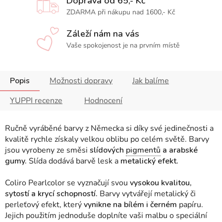
Doprava od 65,- Kč
ZDARMA při nákupu nad 1600,- Kč
Záleží nám na vás
Vaše spokojenost je na prvním místě
Popis
Možnosti dopravy
Jak balíme
YUPPI recenze
Hodnocení
Ručně vyráběné barvy z Německa si díky své jedinečnosti a
kvalitě rychle získaly velkou oblibu po celém světě. Barvy
jsou vyrobeny ze směsi
slídových
pigmentů
a arabské
gumy.
Slída dodává barvě lesk a
metalický efekt.
Coliro Pearlcolor se vyznačují svou
vysokou kvalitou,
sytostí a krycí schopností.
Barvy vytvářejí metalický či
perleťový efekt, který
vynikne na bílém i černém
papíru.
Jejich použitím jednoduše doplníte vaši malbu o speciální