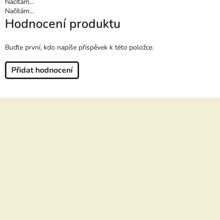
Načítám...
Načítám...
Hodnocení produktu
Buďte první, kdo napíše příspěvek k této položce.
Přidat hodnocení
Z
á
p
a
t
í