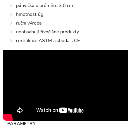
pánvička
o průměru 3,0 cm
hmotnost 6g
ruční výroba
neobsahují živočišné produkty
certifikace ASTM a shoda s CE