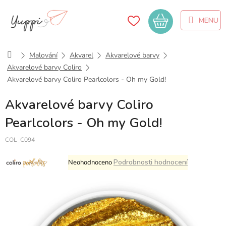
Přejít
na
Nákupní
obsah
košík
Domů
Malování
Akvarel
Akvarelové barvy
Akvarelové barvy Coliro
Akvarelové barvy Coliro Pearlcolors - Oh my Gold!
Akvarelové barvy Coliro
Pearlcolors - Oh my Gold!
COL_C094
Průměrné
Podrobnosti hodnocení
Neohodnoceno
hodnocení
produktu
je
0,0
z
5