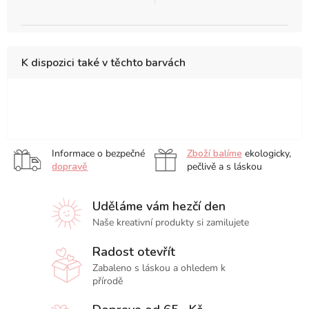
K dispozici také v těchto barvách
Pink,
Red
1
Brown,
ks
1
Informace o bezpečné
Zboží balíme
ekologicky,
ks
dopravě
pečlivě a s láskou
Uděláme vám hezčí den
Naše kreativní produkty si zamilujete
Radost otevřít
Zabaleno s láskou a ohledem k
přírodě