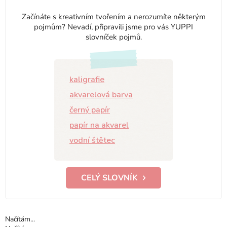
Začínáte s kreativním tvořením a nerozumíte některým
pojmům? Nevadí, připravili jsme pro vás YUPPI
slovníček pojmů.
kaligrafie
akvarelová barva
černý papír
papír na akvarel
vodní štětec
CELÝ SLOVNÍK
Načítám...