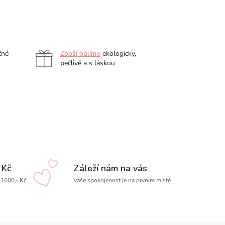
ilion
Red
Apple
Arabic
Amethyst
Black
,
Brown,
Green,
Gold,
Mica,
1
1
1
1
ks
ks
ks
ks
čné
Zboží balíme
ekologicky,
pečlivě a s láskou
 Kč
Záleží nám na vás
1600,- Kč
Vaše spokojenost je na prvním místě