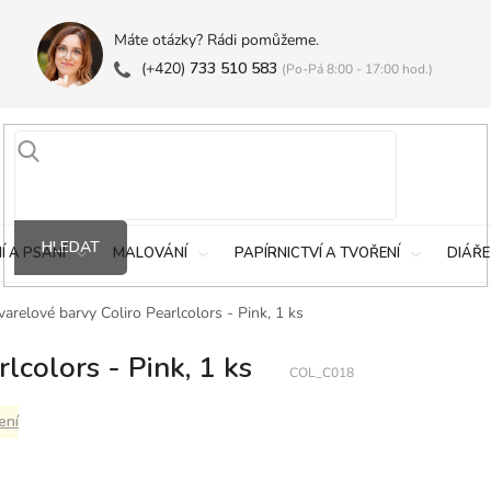
Máte otázky? Rádi pomůžeme.
(+420)
733 510 583
(Po-Pá 8:00 - 17:00 hod.)
HLEDAT
Í A PSANÍ
MALOVÁNÍ
PAPÍRNICTVÍ A TVOŘENÍ
DIÁŘE
arelové barvy Coliro Pearlcolors - Pink, 1 ks
lcolors - Pink, 1 ks
COL_C018
ení