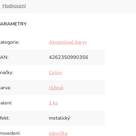
Hodnocení
ategorie
:
Akvarelové barvy
EAN
:
4262350990356
načky
:
Coliro
arva
:
růžová
alení
:
1 ks
fekt
:
metalický
rovedení
:
pánvička