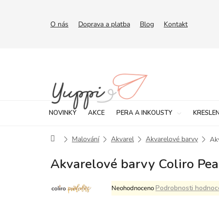
Přejít
na
obsah
O nás
Doprava a platba
Blog
Kontakt
NOVINKY
AKCE
PERA A INKOUSTY
KRESLEN
Domů
Malování
Akvarel
Akvarelové barvy
Akv
Akvarelové barvy Coliro Pear
Průměrné
Podrobnosti hodnoc
Neohodnoceno
hodnocení
produktu
je