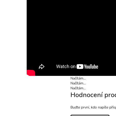
Načítám...
Načítám...
Načítám...
Hodnocení pro
Buďte první, kdo napíše přís