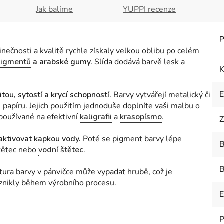
Jak balíme
YUPPI recenze
nečnosti a kvalitě rychle získaly velkou oblibu po celém
pigmentů
a arabské gumy.
Slída dodává barvě lesk a
K
tou, sytostí a krycí schopností.
Barvy vytvářejí metalický či
m
papíru. Jejich použitím jednoduše doplníte vaši malbu o
 používané na efektivní
kaligrafii
a
krasopísmo
.
Z
aktivovat kapkou vody.
Poté se pigment barvy lépe
B
štětec nebo
vodní štětec
.
B
xtura barvy v pánvičce může vypadat hrubě, což je
znikly během výrobního procesu.
E
P