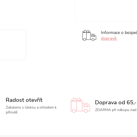
Red
Red,
Verm
Violet,
1
Red
1
ks
1
ks
ks
Informace o bezpe
dopravě
Radost otevřít
Doprava od 65,-
Zabaleno s láskou a ohledem k
ZDARMA při nákupu nad 
přírodě