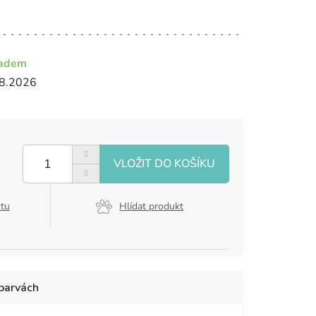
ladem
8.2026
ktu
Hlídat produkt
 barvách