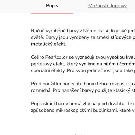
Popis
Možnosti dopravy
Ručně vyráběné barvy z Německa si díky své jedi
světě. Barvy jsou vyrobeny ze směsi
slídových
metalický efekt.
Coliro Pearlcolor se vyznačují svou
vysokou kvali
perleťový efekt, který
vynikne na bílém i černé
speciální efekty. Pro svou jedinečnost jsou také
Před použitím ponechte barvu lehce rozpustit a
rozmíchá. Pro nanášení barvy použijte klasický 
Popraskání barev nemá vliv na jejich kvalitu. Te
způsobeno mikroskopickými bublinkami, které v