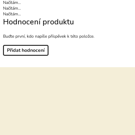
Načítám...
Načítám...
Načítám...
Hodnocení produktu
Buďte první, kdo napíše příspěvek k této položce.
Přidat hodnocení
Z
á
p
a
t
í