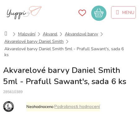
Přejít
na
Nákupní
obsah
košík
Domů
Malování
Akvarel
Akvarelové barvy
Akvarelové barvy Daniel Smith
Akvarelové barvy Daniel Smith 5ml - Prafull Sawant's, sada 6
ks
Akvarelové barvy Daniel Smith
5ml - Prafull Sawant's, sada 6 ks
285610389
Průměrné
Podrobnosti hodnocení
Neohodnoceno
hodnocení
produktu
je
0,0
z