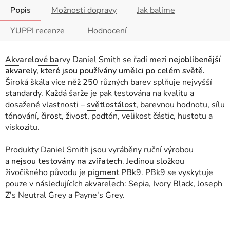
Popis
Možnosti dopravy
Jak balíme
YUPPI recenze
Hodnocení
Akvarelové barvy
Daniel Smith se řadí mezi
nejoblíbenější
akvarely, které jsou používány umělci po celém světě.
Široká škála více něž 250 různých barev splňuje nejvyšší
standardy. Každá šarže je pak testována na kvalitu a
dosažené vlastnosti
–
světlostálost
, barevnou hodnotu, sílu
tónování, čirost, živost, podtón, velikost částic, hustotu a
viskozitu.
Produkty Daniel Smith jsou vyráběny ruční výrobou
a
nejsou testovány na zvířatech.
Jedinou složkou
živočišného původu je
pigment
PBk9. PBk9 se vyskytuje
pouze v následujících akvarelech: Sepia, Ivory Black, Joseph
Z's Neutral Grey a Payne's Grey.