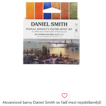
5
hvězdiček.
Akvarelové barvy Daniel Smith se řadí mezi nejoblíbenější