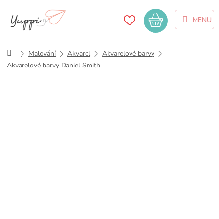
Přejít
na
Nákupní
obsah
košík
Domů
Malování
Akvarel
Akvarelové barvy
Akvarelové barvy Daniel Smith