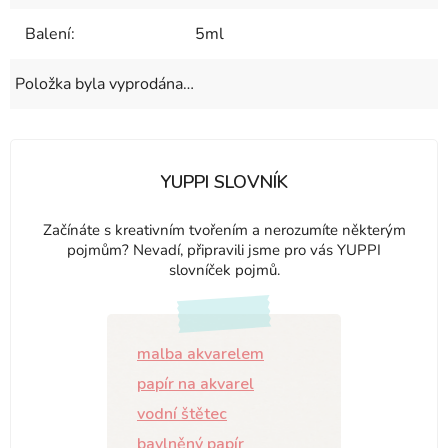
Balení
:
5ml
Položka byla vyprodána…
YUPPI SLOVNÍK
Začínáte s kreativním tvořením a nerozumíte některým
pojmům? Nevadí, připravili jsme pro vás YUPPI
slovníček pojmů.
malba akvarelem
papír na akvarel
vodní štětec
bavlněný papír