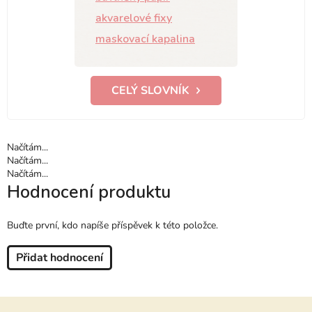
akvarelové fixy
maskovací kapalina
CELÝ SLOVNÍK
Načítám...
Načítám...
Načítám...
Hodnocení produktu
Buďte první, kdo napíše příspěvek k této položce.
Přidat hodnocení
Z