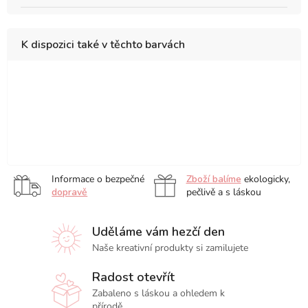
K dispozici také v těchto barvách
Essentials,
PrimaTek,
Stella
Jean
Alvaro
Angus
sada
sada
Canfield's
Haine's
Castagnet's,
McEvan's,
6
6
Set
Green
sada
sada
Jean
Thomas
ks
ks
ll,
With
10
10
Haines,
Schaller’s,
sada
Envy,
ks
ks
sada
sada
6
sada
Informace o bezpečné
Zboží balíme
ekologicky,
10
10
ks
6
dopravě
pečlivě a s láskou
ks
ks
ks
Uděláme vám hezčí den
Naše kreativní produkty si zamilujete
Radost otevřít
Zabaleno s láskou a ohledem k
přírodě