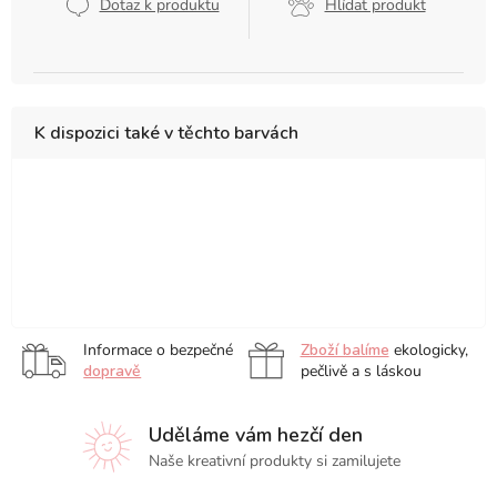
cena:
Dotaz k produktu
Hlídat produkt
K dispozici také v těchto barvách
Essentials,
PrimaTek,
Angus
Jean
Jean
Pablo
sada
sada
McEvan's,
Haine's
Haines,
Ruben,
6
6
sada
Green
sada
sada
Prafull
Stella
Thomas
ks
ks
10
With
10
10
Sawant's,
Canfield's
Schaller’s,
ks
Envy,
ks
ks
sada
Set
sada
sada
Informace o bezpečné
Zboží balíme
ekologicky,
6
ll,
10
6
dopravě
pečlivě a s láskou
ks
sada
ks
ks
6
Uděláme vám hezčí den
ks
Naše kreativní produkty si zamilujete