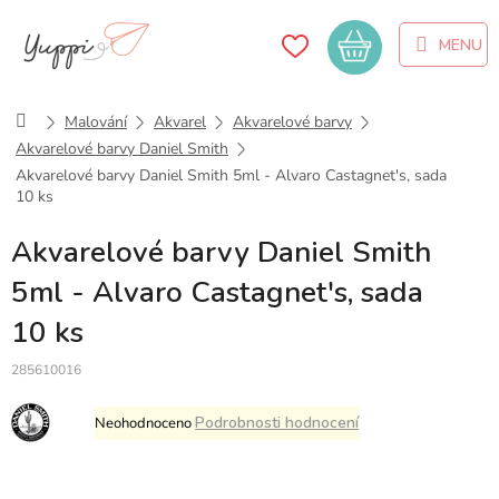
Přejít
na
Nákupní
obsah
košík
Domů
Malování
Akvarel
Akvarelové barvy
Akvarelové barvy Daniel Smith
Akvarelové barvy Daniel Smith 5ml - Alvaro Castagnet's, sada
10 ks
Akvarelové barvy Daniel Smith
5ml - Alvaro Castagnet's, sada
10 ks
285610016
Průměrné
Podrobnosti hodnocení
Neohodnoceno
hodnocení
produktu
je