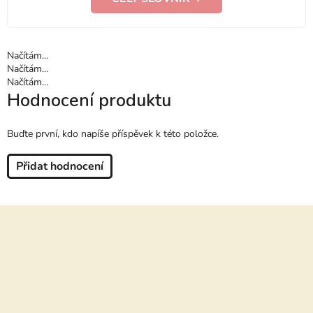
Načítám...
Načítám...
Načítám...
Hodnocení produktu
Buďte první, kdo napíše příspěvek k této položce.
Přidat hodnocení
Z
á
p
a
t