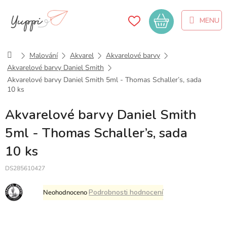
Přejít
na
Nákupní
obsah
košík
Domů
Malování
Akvarel
Akvarelové barvy
Akvarelové barvy Daniel Smith
Akvarelové barvy Daniel Smith 5ml - Thomas Schaller’s, sada
10 ks
Akvarelové barvy Daniel Smith
5ml - Thomas Schaller’s, sada
10 ks
DS285610427
Průměrné
Podrobnosti hodnocení
Neohodnoceno
hodnocení
produktu
je