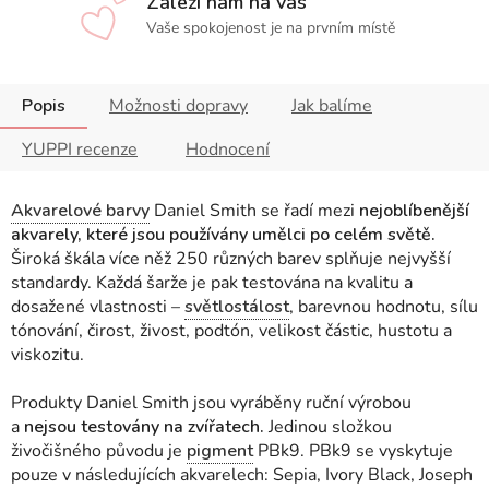
Záleží nám na vás
Vaše spokojenost je na prvním místě
Popis
Možnosti dopravy
Jak balíme
YUPPI recenze
Hodnocení
Akvarelové barvy
Daniel Smith se řadí mezi
nejoblíbenější
akvarely, které jsou používány umělci po celém světě.
Široká škála více něž 250 různých barev splňuje nejvyšší
standardy. Každá šarže je pak testována na kvalitu a
dosažené vlastnosti
–
světlostálost
, barevnou hodnotu, sílu
tónování, čirost, živost, podtón, velikost částic, hustotu a
viskozitu.
Produkty Daniel Smith jsou vyráběny ruční výrobou
a
nejsou testovány na zvířatech.
Jedinou složkou
živočišného původu je
pigment
PBk9. PBk9 se vyskytuje
pouze v následujících akvarelech: Sepia, Ivory Black, Joseph