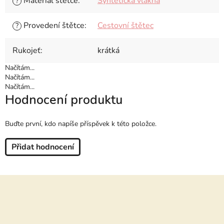
Materiál štětce
:
Syntetická vlákna
?
Provedení štětce
:
Cestovní štětec
?
Rukojeť
:
krátká
Načítám...
Načítám...
Načítám...
Hodnocení produktu
Buďte první, kdo napíše příspěvek k této položce.
Přidat hodnocení
Z
á
p