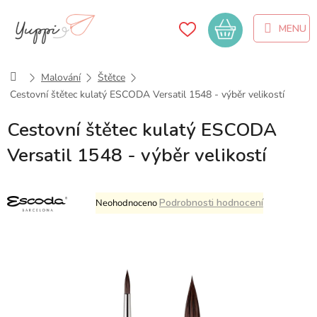
Přejít
na
Nákupní
obsah
košík
Domů
Malování
Štětce
Cestovní štětec kulatý ESCODA Versatil 1548 - výběr velikostí
Cestovní štětec kulatý ESCODA
Versatil 1548 - výběr velikostí
Průměrné
Podrobnosti hodnocení
Neohodnoceno
hodnocení
produktu
je
0,0
z
5
hvězdiček.