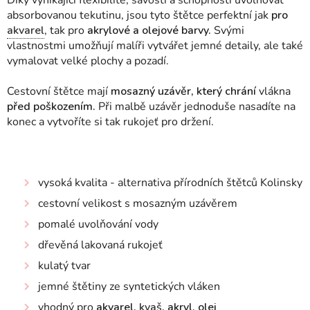
Díky vynikající flexibilitě, savosti a schopnosti uvolňovat
absorbovanou tekutinu, jsou tyto štětce perfektní jak
pro
akvarel
, tak pro
akrylové a olejové barvy.
Svými
vlastnostmi umožňují malíři vytvářet jemné detaily, ale také
vymalovat velké plochy a pozadí.
Cestovní štětce mají
mosazný uzávěr, který chrání
vlákna
před poškozením.
Při malbě uzávěr jednoduše nasadíte na
konec a vytvoříte si tak rukojeť pro držení.
vysoká kvalita - alternativa přírodních štětců Kolinsky
cestovní velikost s mosazným uzávěrem
pomalé uvolňování vody
dřevěná lakovaná rukojeť
kulatý tvar
jemné štětiny ze syntetických vláken
vhodný pro
akvarel,
kvaš
, akryl, olej