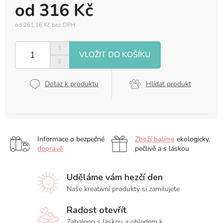
od
316 Kč
od
261,16 Kč
bez DPH
Měrná
cena:
Dotaz k produktu
Hlídat produkt
Informace o bezpečné
Zboží balíme
ekologicky,
dopravě
pečlivě a s láskou
Uděláme vám hezčí den
Naše kreativní produkty si zamilujete
Radost otevřít
Zabaleno s láskou a ohledem k