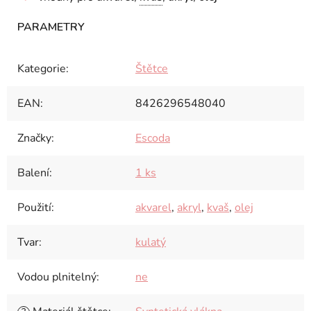
Kategorie
:
Štětce
EAN
:
8426296548040
Značky
:
Escoda
Balení
:
1 ks
Použití
:
akvarel
,
akryl
,
kvaš
,
olej
Tvar
:
kulatý
Vodou plnitelný
:
ne