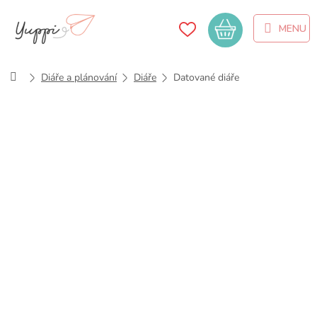
Přejít
na
Nákupní
obsah
košík
Domů
Diáře a plánování
Diáře
Datované diáře