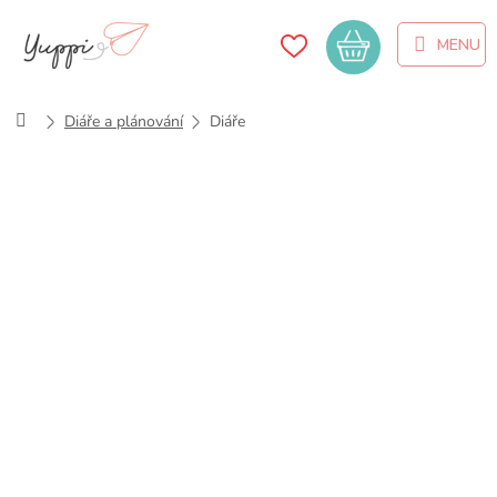
Přejít
na
Nákupní
obsah
košík
Domů
Diáře a plánování
Diáře