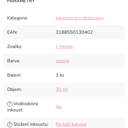
Kategorie
:
Inkousty pro plnicí pera
EAN
:
3188550130402
Značky
:
J. Herbin
Barva
:
zelená
Balení
:
1 ks
Objem
:
30 ml
Voděodolný
?
Ne
inkoust
:
Složení inkoustu
:
Na bázi barviva
?