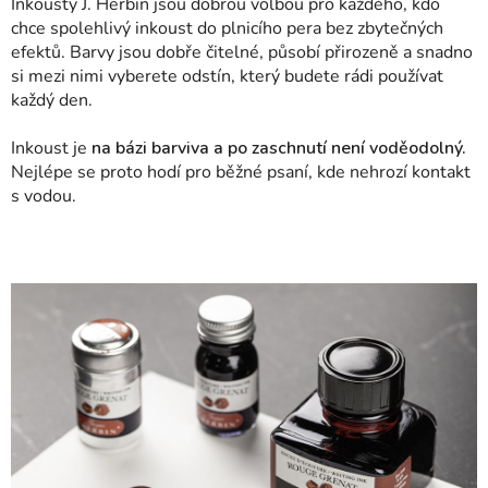
Inkousty J. Herbin jsou dobrou volbou pro každého, kdo
chce spolehlivý inkoust do plnicího pera bez zbytečných
efektů. Barvy jsou dobře čitelné, působí přirozeně a snadno
si mezi nimi vyberete odstín, který budete rádi používat
každý den.
Inkoust je
na bázi barviva a po zaschnutí není voděodolný.
Nejlépe se proto hodí pro běžné psaní, kde nehrozí kontakt
s vodou.