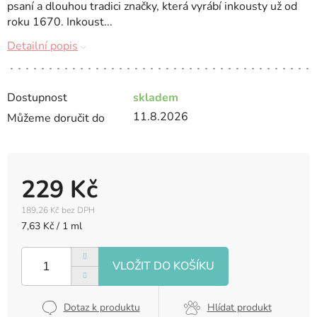
psaní a dlouhou tradici značky, která vyrábí inkousty už od
roku 1670. Inkoust...
Detailní popis
Dostupnost
skladem
11.8.2026
Můžeme doručit do
229 Kč
189,26 Kč bez DPH
Měrná
7,63 Kč / 1 ml
cena:
Dotaz k produktu
Hlídat produkt