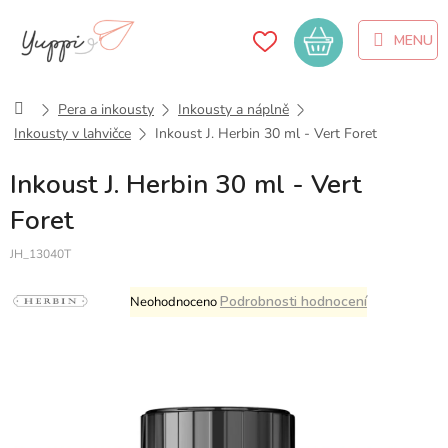
Přejít
na
Nákupní
obsah
košík
Domů
Pera a inkousty
Inkousty a náplně
Inkousty v lahvičce
Inkoust J. Herbin 30 ml - Vert Foret
Inkoust J. Herbin 30 ml - Vert
Foret
JH_13040T
Průměrné
Podrobnosti hodnocení
Neohodnoceno
hodnocení
produktu
je
0,0
z
5
hvězdiček.