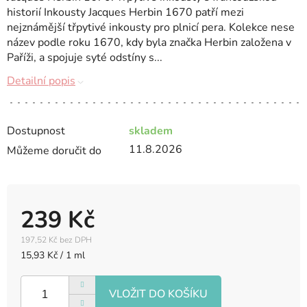
historií Inkousty Jacques Herbin 1670 patří mezi
nejznámější třpytivé inkousty pro plnicí pera. Kolekce nese
název podle roku 1670, kdy byla značka Herbin založena v
Paříži, a spojuje syté odstíny s...
Detailní popis
Dostupnost
skladem
11.8.2026
Můžeme doručit do
239 Kč
197,52 Kč bez DPH
Měrná
15,93 Kč / 1 ml
cena: