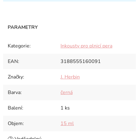
Kategorie
:
Inkousty pro plnicí pera
EAN
:
3188555160091
Značky
:
J. Herbin
Barva
:
černá
Balení
:
1 ks
Objem
:
15 ml
Voděodolný