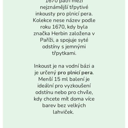
1670 patří mezi
nejznámější třpytivé
inkousty pro plnicí pera.
Kolekce nese název podle
roku 1670, kdy byla
značka Herbin založena v
Paříži, a spojuje syté
odstíny s jemnými
třpytkami.
Inkoust je na vodní bázi a
je určený
pro plnicí pera.
Menší 15 ml balení je
ideální pro vyzkoušení
odstínu nebo pro chvíle,
kdy chcete mít doma více
barev bez velkých
lahviček.