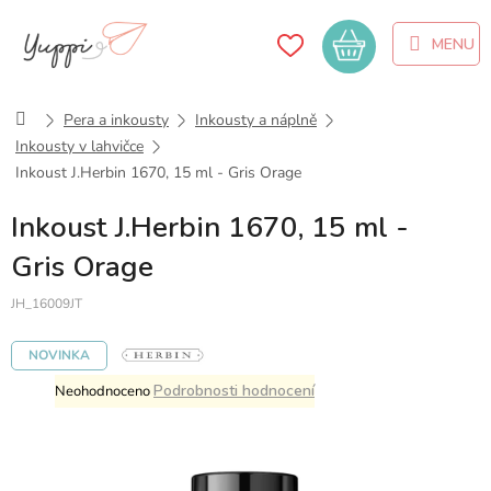
Přejít
na
Nákupní
obsah
košík
Domů
Pera a inkousty
Inkousty a náplně
Inkousty v lahvičce
Inkoust J.Herbin 1670, 15 ml - Gris Orage
Inkoust J.Herbin 1670, 15 ml -
Gris Orage
JH_16009JT
NOVINKA
Průměrné
Podrobnosti hodnocení
Neohodnoceno
hodnocení
produktu
je
0,0
z