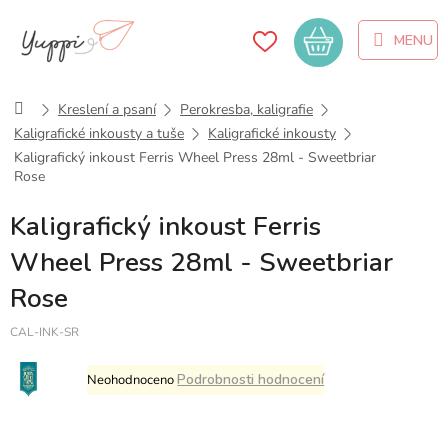
Přejít
na
Nákupní
obsah
košík
Domů
Kreslení a psaní
Perokresba, kaligrafie
Kaligrafické inkousty a tuše
Kaligrafické inkousty
Kaligrafický inkoust Ferris Wheel Press 28ml - Sweetbriar
Rose
Kaligrafický inkoust Ferris
Wheel Press 28ml - Sweetbriar
Rose
CAL-INK-SR
Průměrné
Podrobnosti hodnocení
Neohodnoceno
hodnocení
produktu
je