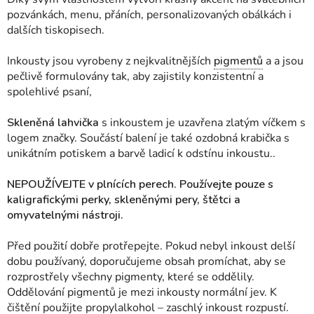
pozvánkách, menu, přáních, personalizovaných obálkách i
dalších tiskopisech.
Inkousty jsou vyrobeny z nejkvalitnějších
pigmentů
a a jsou
pečlivě formulovány tak, aby zajistily konzistentní a
spolehlivé psaní,
Skleněná lahvička
s inkoustem je uzavřena zlatým víčkem s
logem značky. Součástí balení je také ozdobná krabička s
unikátním potiskem a barvě ladicí k odstínu inkoustu..
NEPOUŽÍVEJTE v plnících perech. Používejte pouze s
kaligrafickými perky, skleněnými pery, štětci a
omyvatelnými nástroji.
Před použití dobře protřepejte. Pokud nebyl inkoust delší
dobu používaný, doporučujeme obsah promíchat, aby se
rozprostřely všechny pigmenty, které se oddělily.
Oddělování pigmentů je mezi inkousty normální jev. K
čištění použijte propylalkohol – zaschlý inkoust rozpustí.