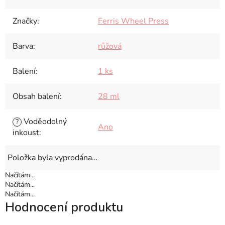
Značky
:
Ferris Wheel Press
Barva
:
růžová
Balení
:
1 ks
Obsah balení
:
28 ml
Voděodolný
?
Ano
inkoust
:
Položka byla vyprodána…
Načítám...
Načítám...
Načítám...
Hodnocení produktu