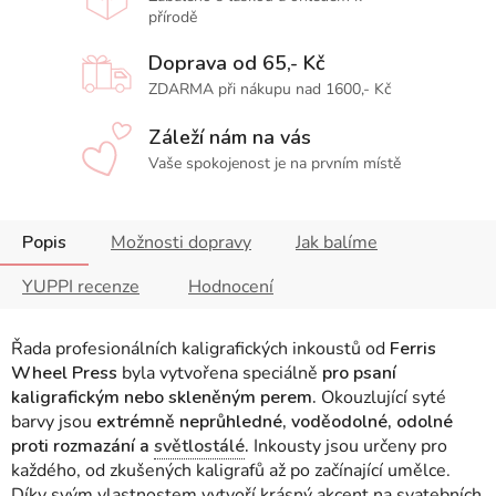
přírodě
Doprava od 65,- Kč
ZDARMA při nákupu nad 1600,- Kč
Záleží nám na vás
Vaše spokojenost je na prvním místě
Popis
Možnosti dopravy
Jak balíme
YUPPI recenze
Hodnocení
Řada profesionálních kaligrafických inkoustů od
Ferris
Wheel Press
byla vytvořena speciálně
pro psaní
kaligrafickým nebo skleněným perem.
Okouzlující syté
barvy jsou
extrémně neprůhledné, voděodolné, odolné
proti rozmazání a
světlostálé
.
Inkousty jsou určeny pro
každého, od zkušených kaligrafů až po začínající umělce.
Díky svým vlastnostem vytvoří krásný akcent na svatebních