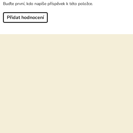
Buďte první, kdo napíše příspěvek k této položce.
Přidat hodnocení
Z
á
p
a
t
í