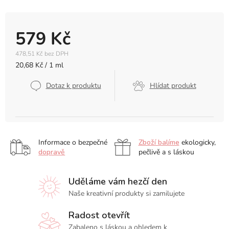
579 Kč
478,51 Kč bez DPH
Měrná
20,68 Kč / 1 ml
cena:
Dotaz k produktu
Hlídat produkt
Informace o bezpečné
Zboží balíme
ekologicky,
dopravě
pečlivě a s láskou
Uděláme vám hezčí den
Naše kreativní produkty si zamilujete
Radost otevřít
Zabaleno s láskou a ohledem k