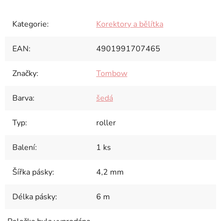
Kategorie
:
Korektory a bělítka
EAN
:
4901991707465
Značky
:
Tombow
Barva
:
šedá
Typ
:
roller
Balení
:
1 ks
Šířka pásky
:
4,2 mm
Délka pásky
:
6 m