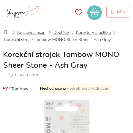
Přejít
na
Nákupní
obsah
košík
Domů
Kreslení a psaní
Doplňky
Korektory a bělítka
Korekční strojek Tombow MONO Sheer Stone - Ash Gray
Korekční strojek Tombow MONO
Sheer Stone - Ash Gray
TOM_CT-PAX5C-702L
Průměrné
Podrobnosti hodnocení
Neohodnoceno
hodnocení
produktu
je
0,0
z
5
hvězdiček.