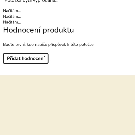
Položka byla vyprodána…
Načítám...
Načítám...
Načítám...
Hodnocení produktu
Buďte první, kdo napíše příspěvek k této položce.
Přidat hodnocení
Z
á
p
a
t
í