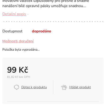
Inovativní váleček uzpůsobený pro přesné a snadné
nanášení bílé opravné pásky umožňuje snadnou...
Detailní popis
Dostupnost
doprodáno
Možnosti doručení
Položka byla vyprodána…
99 Kč
81,82 Kč bez DPH
Měrná
cena:
Dotaz k produktu
Hlídat produkt