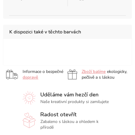
K dispozici také v těchto barvách
Cadmium
Cadmium
Orange
Orange
Free
Orange
Lake
Lake
Orange
Light
Deep
Informace o bezpečné
Zboží balíme
ekologicky,
dopravě
pečlivě a s láskou
Uděláme vám hezčí den
Naše kreativní produkty si zamilujete
Radost otevřít
Zabaleno s láskou a ohledem k
přírodě