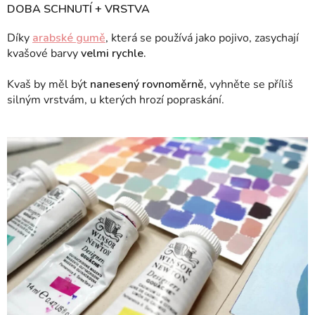
DOBA SCHNUTÍ + VRSTVA
Díky
arabské gumě
, která se používá jako pojivo, zasychají
kvašové barvy
velmi rychle.
Kvaš by měl být
nanesený rovnoměrně,
vyhněte se příliš
silným vrstvám, u kterých hrozí popraskání.