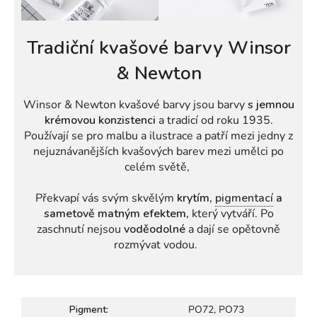
Tradiční kvašové barvy Winsor
& Newton
Winsor & Newton kvašové barvy jsou barvy
s jemnou
krémovou konzistenci
a tradicí od roku 1935.
Používají se pro malbu a ilustrace a patří mezi jedny z
nejuznávanějších kvašových barev mezi umělci po
celém světě,
Překvapí vás svým skvělým
krytím,
pigmentací
a
sametově matným efektem,
který vytváří. Po
zaschnutí nejsou
voděodolné
a dají se opětovně
rozmývat vodou.
Pigment:
PO72, PO73