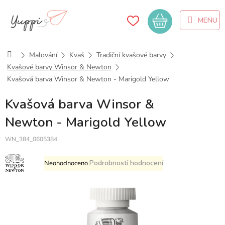
Přejít
na
Nákupní
obsah
košík
Domů
Malování
Kvaš
Tradiční kvašové barvy
Kvašové barvy Winsor & Newton
Kvašová barva Winsor & Newton - Marigold Yellow
Kvašová barva Winsor &
Newton - Marigold Yellow
WN_384_0605384
Průměrné
Podrobnosti hodnocení
Neohodnoceno
hodnocení
produktu
je
0,0
z
5