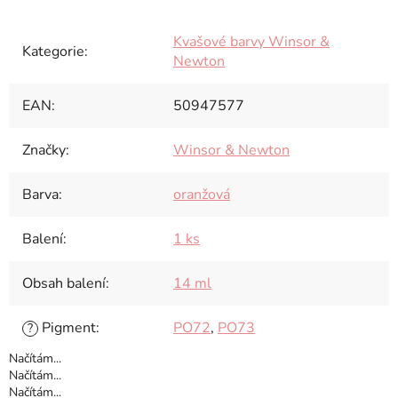
Kvašové barvy Winsor &
Kategorie
:
Newton
EAN
:
50947577
Značky
:
Winsor & Newton
Barva
:
oranžová
Balení
:
1 ks
Obsah balení
:
14 ml
Pigment
:
PO72
,
PO73
?
Načítám...
Načítám...
Načítám...