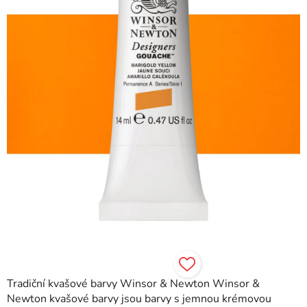
hvězdiček.
Tradiční kvašové barvy Winsor & Newton Winsor &
Newton kvašové barvy jsou barvy s jemnou krémovou