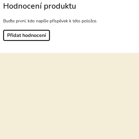
Hodnocení produktu
Buďte první, kdo napíše příspěvek k této položce.
Přidat hodnocení
Z
á
p
a
t
í