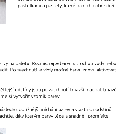
pastelkami a pastely, které na nich dobře drží.
arvy na paletu.
Rozmíchejte
barvu s trochou vody nebo
edit. Po zaschnutí je vždy možné barvu znovu aktivovat
větlejší odstíny jsou po zaschnutí tmavší, naopak tmavé
me si vytvořit vzorník barev.
ásledek obtížnější míchání barev a vlastních odstínů.
htle, díky kterým barvy lépe a snadněji promísíte.