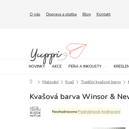
Přejít
na
obsah
O nás
Doprava a platba
Blog
Kontakt
NOVINKY
AKCE
PERA A INKOUSTY
KRESLEN
Domů
Malování
Kvaš
Tradiční kvašové barvy
Kvašová barva Winsor & Ne
Průměrné
Podrobnosti hodnocení
Neohodnoceno
hodnocení
produktu
je