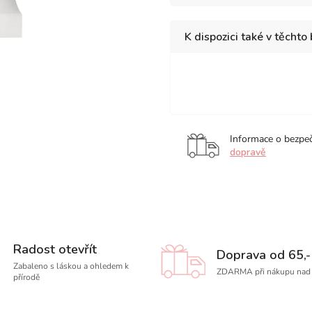
K dispozici také v těchto
Marigold
Cadmium
Cad
Yellow
Free
Ora
Orange
Informace o bezpe
dopravě
Radost otevřít
Doprava od 65,-
Zabaleno s láskou a ohledem k
ZDARMA při nákupu nad 
přírodě