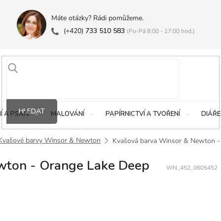
Máte otázky? Rádi pomůžeme.
(+420)
733 510 583
(Po-Pá 8:00 - 17:00 hod.)
HLEDAT
Í A PSANÍ
MALOVÁNÍ
PAPÍRNICTVÍ A TVOŘENÍ
DIÁŘE
Kvašové barvy Winsor & Newton
Kvašová barva Winsor & Newton -
wton - Orange Lake Deep
WN_452_0605452