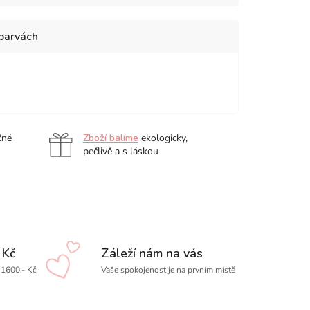
 barvách
mium
Orange
nge
Lake
Light
čné
Zboží balíme
ekologicky,
pečlivě a s láskou
 Kč
Záleží nám na vás
1600,- Kč
Vaše spokojenost je na prvním místě