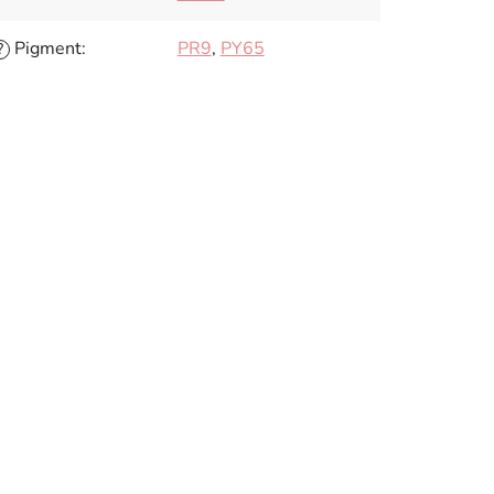
Pigment
:
PR9
,
PY65
?