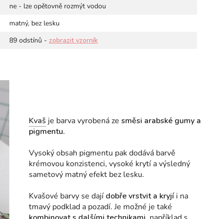
ne - lze opětovně rozmýt vodou
matný, bez lesku
89 odstínů -
zobrazit vzorník
Kvaš
je barva vyrobená ze
směsi arabské gumy a
pigmentu.
Vysoký obsah pigmentu pak dodává barvě
krémovou konzistenci, vysoké krytí a výsledný
sametový matný efekt bez lesku.
Kvašové barvy se dají
dobře vrstvit a kryjí
i na
tmavý podklad a pozadí. Je možné je také
kombinovat s dalšími technikami,
například s