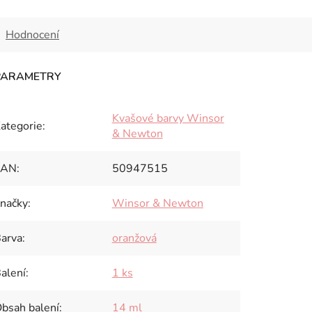
Hodnocení
Kvašové barvy Winsor
ategorie
:
& Newton
EAN
:
50947515
načky
:
Winsor & Newton
arva
:
oranžová
alení
:
1 ks
bsah balení
:
14 ml