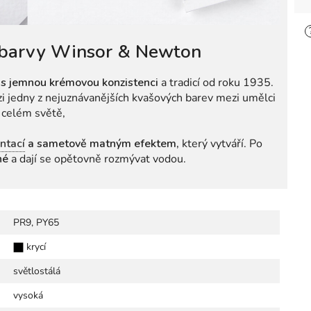
 barvy Winsor & Newton
y
s jemnou krémovou konzistenci
a tradicí od roku 1935.
ezi jedny z nejuznávanějších kvašových barev mezi umělci
 celém světě,
ntací
a sametově matným efektem,
který vytváří. Po
né
a dají se opětovně rozmývat vodou.
PR9, PY65
krycí
světlostálá
vysoká