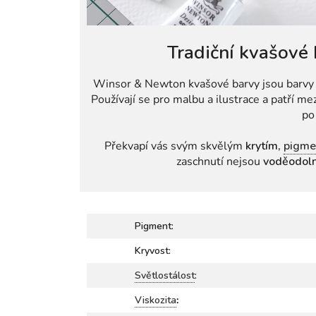
Tradiční kvašové
Winsor & Newton kvašové barvy jsou barv
Používají se pro malbu a ilustrace a patří m
po
Překvapí vás svým skvělým
krytím,
pigme
zaschnutí nejsou
voděodol
Pigment:
Kryvost:
Světlostálost
:
Viskozita
: