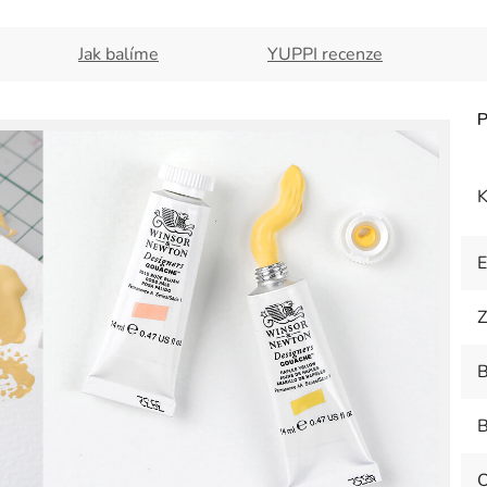
Jak balíme
YUPPI recenze
K
Z
B
B
O