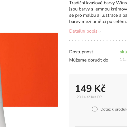
Tradiční kvašové barvy Wi
jsou barvy s jemnou krémovou
se pro malbu a ilustrace a p
barev mezi umělci po celém.
Detailní popis
Dostupnost
sk
11.
Můžeme doručit do
149 Kč
123,14 Kč bez DPH
Měrná
cena:
Dotaz k produ