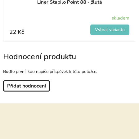
Liner Stabilo Point 88 - žlutá
skladem
22 Kč
Hodnocení produktu
Buďte první, kdo napíše příspěvek k této položce.
Přidat hodnocení
Z
á
p