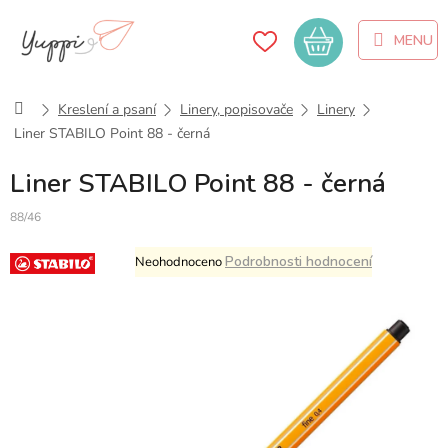
Přejít
na
Nákupní
obsah
košík
Domů
Kreslení a psaní
Linery, popisovače
Linery
Liner STABILO Point 88 - černá
Liner STABILO Point 88 - černá
88/46
Průměrné
Podrobnosti hodnocení
Neohodnoceno
hodnocení
produktu
je
0,0
z
5
hvězdiček.