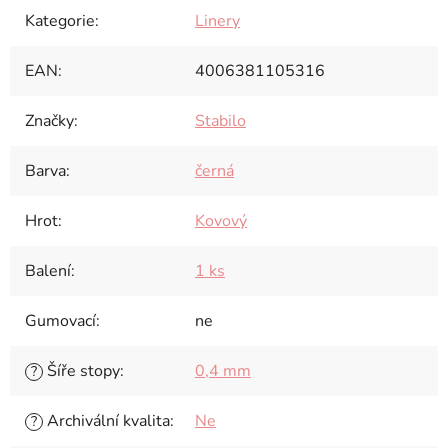
Kategorie
:
Linery
EAN
:
4006381105316
Značky
:
Stabilo
Barva
:
černá
Hrot
:
Kovový
Balení
:
1 ks
Gumovací
:
ne
Šíře stopy
:
0,4 mm
?
Archivální kvalita
:
Ne
?