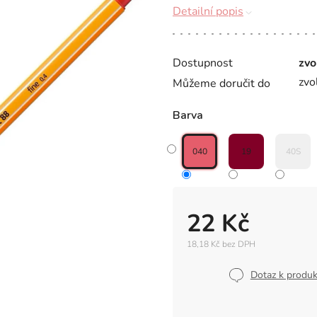
Detailní popis
Dostupnost
zvo
zvo
Můžeme doručit do
Barva
040
19
40S
22 Kč
18,18 Kč bez DPH
Měrná
cena:
Dotaz k produ