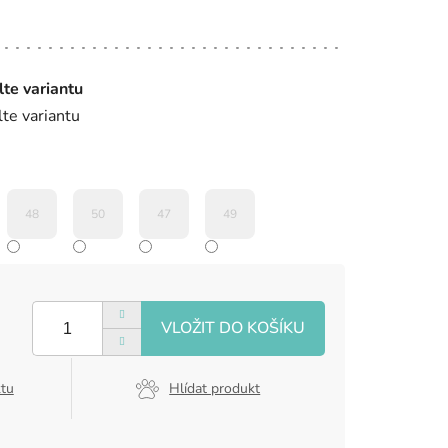
lte variantu
lte variantu
48
50
47
49
ktu
Hlídat produkt