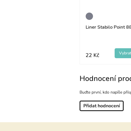
Liner Stabilo Point 8
22 Kč
Hodnocení pro
Buďte první, kdo napíše přís
Přidat hodnocení
Z