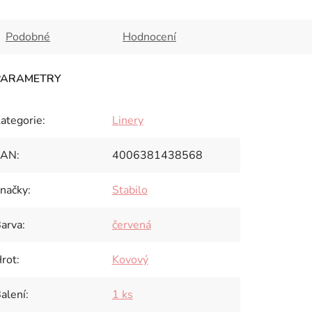
Podobné
Hodnocení
ategorie
:
Linery
EAN
:
4006381438568
načky
:
Stabilo
arva
:
červená
rot
:
Kovový
alení
:
1 ks