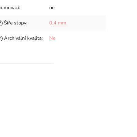
umovací
:
ne
Šíře stopy
:
0,4 mm
?
Archivální kvalita
:
Ne
?