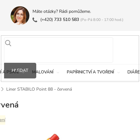
Máte otázky? Rádi pomůžeme.
(+420)
733 510 583
(Po-Pá 8:00 - 17:00 hod.)
HLEDAT
Í A PSANÍ
MALOVÁNÍ
PAPÍRNICTVÍ A TVOŘENÍ
DIÁŘE
Liner STABILO Point 88 - červená
rvená
ení