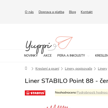
Přejít
na
obsah
O nás
Doprava a platba
Blog
Kontakt
NOVINKY
AKCE
PERA A INKOUSTY
KRESLEN
Domů
Kreslení a psaní
Linery, popisovače
Linery
Liner STABILO Point 88 - če
Průměrné
Podrobnosti hodnoc
Neohodnoceno
hodnocení
produktu
je