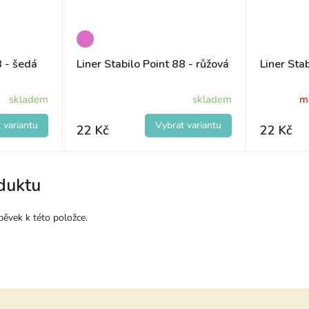
8 - šedá
Liner Stabilo Point 88 - růžová
Liner Stab
skladem
skladem
m
22 Kč
22 Kč
duktu
pěvek k této položce.