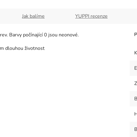
Jak balíme
YUPPI recenze
ev. Barvy počínající 0 jsou neonové.
ím dlouhou životnost
K
Z
B
H
B