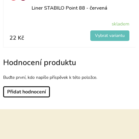
Liner STABILO Point 88 - červená
skladem
22 Kč
Hodnocení produktu
Buďte první, kdo napíše příspěvek k této položce.
Přidat hodnocení
Z
á
p