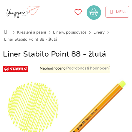
Přejít
na
Nákupní
obsah
košík
Domů
Kreslení a psaní
Linery, popisovače
Linery
Liner Stabilo Point 88 - žlutá
Liner Stabilo Point 88 - žlutá
Průměrné
Podrobnosti hodnocení
Neohodnoceno
hodnocení
produktu
je
0,0
z
5
hvězdiček.