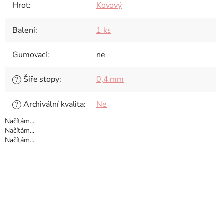
Hrot
:
Kovový
Balení
:
1 ks
Gumovací
:
ne
Šíře stopy
:
0,4 mm
?
Archivální kvalita
:
Ne
?
Načítám...
Načítám...
Načítám...