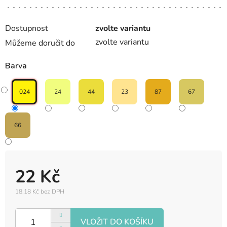
Dostupnost
zvolte variantu
zvolte variantu
Můžeme doručit do
Barva
024
24
44
23
87
67
66
22 Kč
18,18 Kč bez DPH
Měrná
cena: