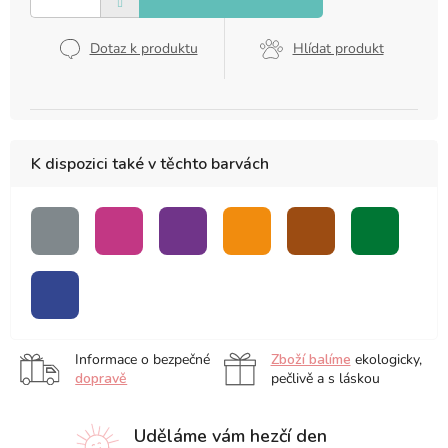
Dotaz k produktu
Hlídat produkt
K dispozici také v těchto barvách
šedá
růžová
fialová
oranžová
hnědá
zelená
modrá
Informace o bezpečné
Zboží balíme
ekologicky,
dopravě
pečlivě a s láskou
Uděláme vám hezčí den