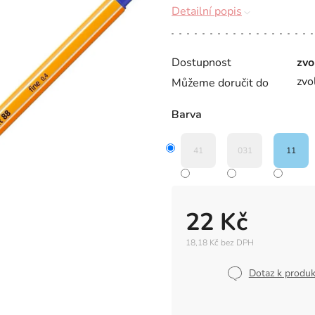
Detailní popis
Dostupnost
zvo
zvo
Můžeme doručit do
Barva
41
031
11
22 Kč
18,18 Kč bez DPH
Měrná
cena:
Dotaz k produ