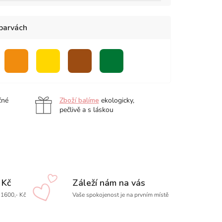
 barvách
ová
oranžová
žlutá
hnědá
zelená
čné
Zboží balíme
ekologicky,
pečlivě a s láskou
 Kč
Záleží nám na vás
1600,- Kč
Vaše spokojenost je na prvním místě