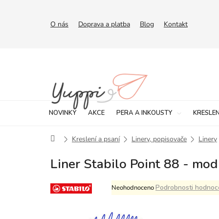
Přejít
na
obsah
O nás
Doprava a platba
Blog
Kontakt
NOVINKY
AKCE
PERA A INKOUSTY
KRESLEN
Domů
Kreslení a psaní
Linery, popisovače
Linery
Liner Stabilo Point 88 - mod
Průměrné
Podrobnosti hodnoc
Neohodnoceno
hodnocení
produktu
je