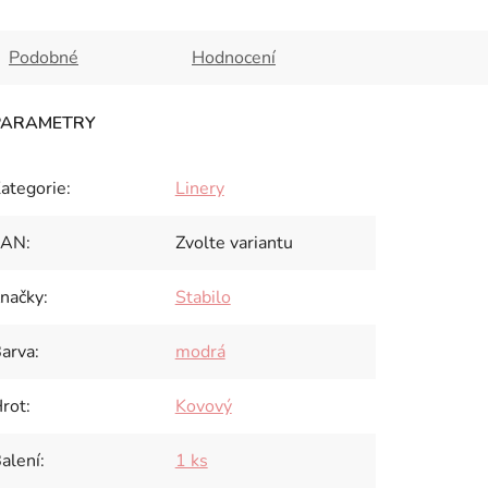
Podobné
Hodnocení
ategorie
:
Linery
EAN
:
Zvolte variantu
načky
:
Stabilo
arva
:
modrá
rot
:
Kovový
alení
:
1 ks