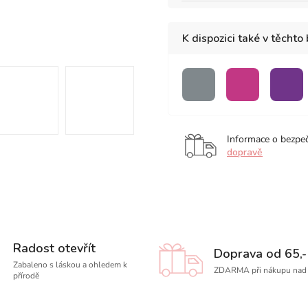
K dispozici také v těchto
šedá
růžová
fial
Informace o bezpe
dopravě
Radost otevřít
Doprava od 65,-
Zabaleno s láskou a ohledem k
ZDARMA při nákupu nad 
přírodě