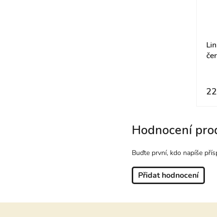
Li
če
22
Hodnocení pro
Buďte první, kdo napíše přís
Přidat hodnocení
Z