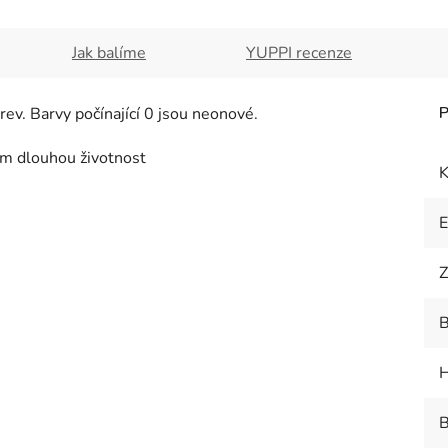
Jak balíme
YUPPI recenze
ev. Barvy počínající 0 jsou neonové.
ím dlouhou životnost
K
Z
B
H
B