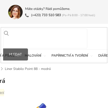
Máte otázky? Rádi pomůžeme.
(+420)
733 510 583
(Po-Pá 8:00 - 17:00 hod.)
HLEDAT
Í A PSANÍ
MALOVÁNÍ
PAPÍRNICTVÍ A TVOŘENÍ
DIÁŘE
Liner Stabilo Point 88 - modrá
rá
ení