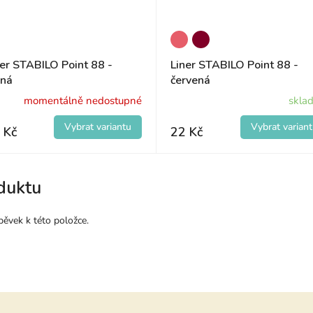
ner STABILO Point 88 -
Liner STABILO Point 88 -
rná
červená
momentálně nedostupné
skla
 Kč
22 Kč
duktu
pěvek k této položce.