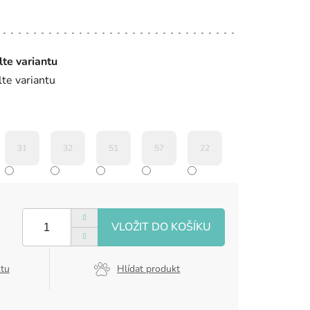
lte variantu
lte variantu
31
32
51
57
22
ktu
Hlídat produkt