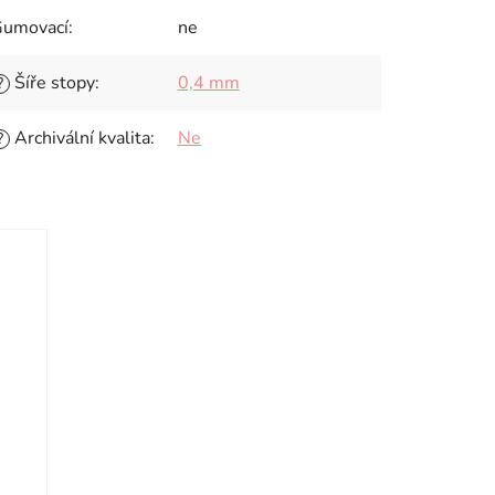
umovací
:
ne
Šíře stopy
:
0,4 mm
?
Archivální kvalita
:
Ne
?