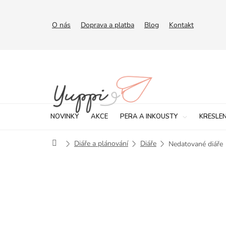
Přejít
na
obsah
O nás
Doprava a platba
Blog
Kontakt
NOVINKY
AKCE
PERA A INKOUSTY
KRESLEN
Domů
Diáře a plánování
Diáře
Nedatované diáře