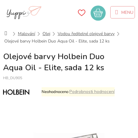
Přejít
na
Nákupní
obsah
košík
Domů
Malování
Olej
Vodou ředitelné olejové barvy
Olejové barvy Holbein Duo Aqua Oil - Elite, sada 12 ks
Olejové barvy Holbein Duo
Aqua Oil - Elite, sada 12 ks
HB_DU905
Průměrné
Podrobnosti hodnocení
Neohodnoceno
hodnocení
produktu
je
0,0
z
5
hvězdiček.