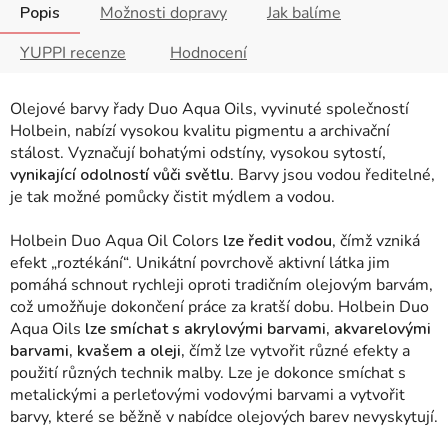
Popis
Možnosti dopravy
Jak balíme
YUPPI recenze
Hodnocení
Olejové barvy řady Duo Aqua Oils, vyvinuté společností
Holbein, nabízí vysokou kvalitu pigmentu a archivační
stálost. Vyznačují bohatými odstíny, vysokou sytostí,
vynikající odolností vůči světlu
. Barvy jsou vodou ředitelné,
je tak možné pomůcky čistit mýdlem a vodou.
Holbein Duo Aqua Oil Colors
lze ředit vodou
, čímž vzniká
efekt „roztékání“.
Unikátní povrchově aktivní látka jim
pomáhá schnout rychleji oproti tradičním olejovým barvám,
což umožňuje dokončení práce za kratší dobu.
Holbein Duo
Aqua Oils
lze smíchat s akrylovými barvami, akvarelovými
barvami, kvašem a oleji,
čímž lze vytvořit různé efekty a
použití různých technik malby.
Lze je dokonce smíchat s
metalickými a perleťovými vodovými barvami a vytvořit
barvy, které se běžně v nabídce olejových barev nevyskytují.