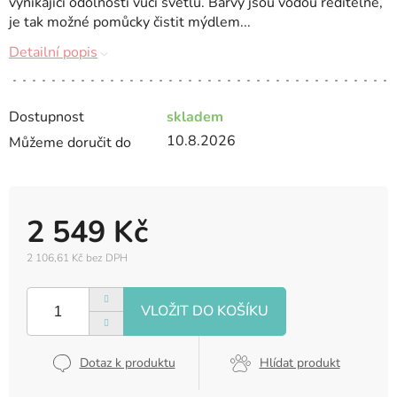
vynikající odolností vůči světlu. Barvy jsou vodou ředitelné,
je tak možné pomůcky čistit mýdlem...
Detailní popis
Dostupnost
skladem
10.8.2026
Můžeme doručit do
2 549 Kč
2 106,61 Kč bez DPH
Měrná
cena:
Dotaz k produktu
Hlídat produkt