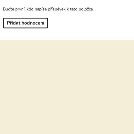
Buďte první, kdo napíše příspěvek k této položce.
Přidat hodnocení
Z
á
p
a
t
í