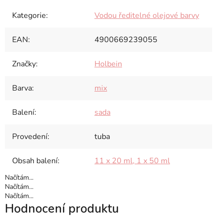
Kategorie
:
Vodou ředitelné olejové barvy
EAN
:
4900669239055
Značky
:
Holbein
Barva
:
mix
Balení
:
sada
Provedení
:
tuba
Obsah balení
:
11 x 20 ml, 1 x 50 ml
Načítám...
Načítám...
Načítám...
Hodnocení produktu