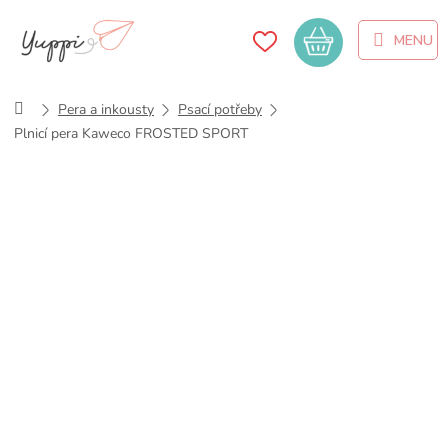
Přejít
na
Nákupní
obsah
košík
Domů
Pera a inkousty
Psací potřeby
Plnicí pera Kaweco FROSTED SPORT