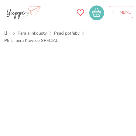
Přejít
na
Nákupní
obsah
košík
Domů
Pera a inkousty
Psací potřeby
Plnicí pera Kaweco SPECIAL