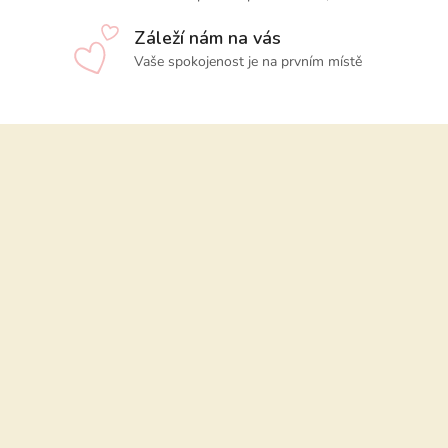
Záleží nám na vás
Vaše spokojenost je na prvním místě
Z
á
p
a
t
í