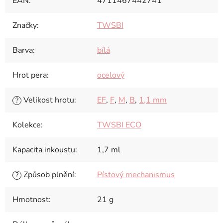
EAN
:
4711467442741
Značky
:
TWSBI
Barva
:
bílá
Hrot pera
:
ocelový
Velikost hrotu
:
EF
,
F
,
M
,
B
,
1,1 mm
?
Kolekce
:
TWSBI ECO
Kapacita inkoustu
:
1,7 ml
Způsob plnění
:
Pístový mechanismus
?
Hmotnost
:
21 g