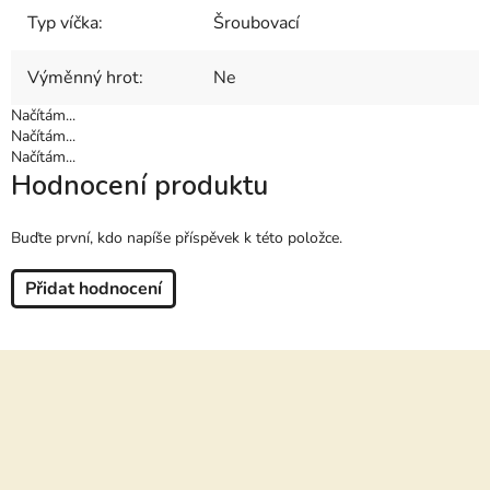
Typ víčka
:
Šroubovací
Výměnný hrot
:
Ne
Načítám...
Načítám...
Načítám...
Hodnocení produktu
Buďte první, kdo napíše příspěvek k této položce.
Přidat hodnocení
Z
á
p
a