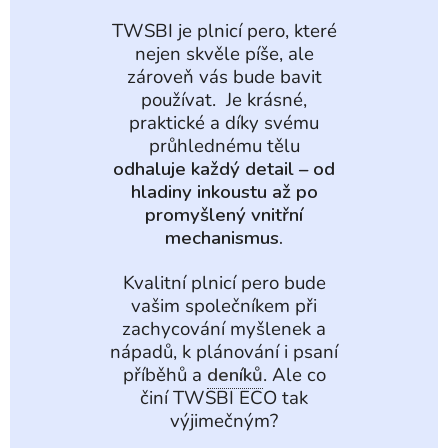
TWSBI je plnicí pero, které
nejen skvěle píše, ale
zároveň vás bude bavit
používat. Je krásné,
praktické a díky svému
průhlednému tělu
odhaluje každý detail – od
hladiny inkoustu až po
promyšlený vnitřní
mechanismus.
Kvalitní plnicí pero bude
vašim společníkem při
zachycování myšlenek a
nápadů, k plánování i psaní
příběhů a
deníků
. Ale co
činí TWSBI ECO tak
výjimečným?