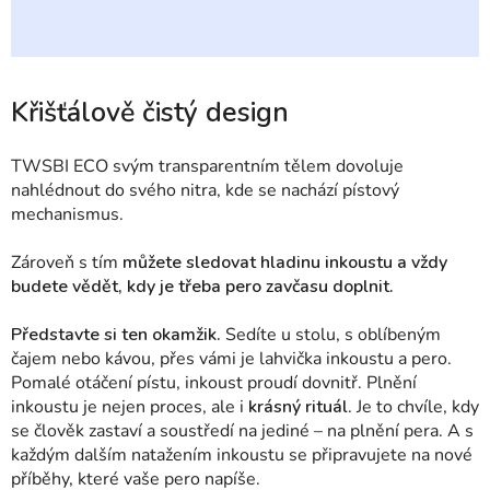
Křišťálově čistý design
TWSBI
ECO svým transparentním tělem dovoluje
nahlédnout do svého nitra, kde se nachází pístový
mechanismus.
Zároveň s tím
můžete
sledovat hladinu inkoustu a vždy
budete vědět, kdy je třeba pero zavčasu doplnit.
Představte si ten okamžik.
S
edíte u stolu, s oblíbeným
čajem nebo kávou, přes vámi je lahvička inkoustu a pero.
Pomalé otáčení pístu, inkoust proudí dovnitř. Plnění
inkoustu je nejen proces, ale i
krásný rituál
. Je to chvíle, kdy
se člověk zastaví a soustředí na jediné – na plnění pera. A s
každým dalším natažením inkoustu se připravujete na nové
příběhy, které vaše pero napíše.