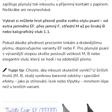
zajišťuje plynulý tok inkoustu a příjemný kontakt s papírem.
Neškrábe ani nevynechává.
Vybrat si můžete hrot přesně podle svého stylu psaní – od
extra jemného EF, přes jemný F, střední M až po široký B
nebo kaligrafický stub 1.1.
Pokud dáváte přednost precizním linkám a drobnějšímu
písmu, doporučujeme varianty EF nebo F. Pro plynulé psaní
s výraznější stopou skvěle poslouží velikost M, B nebo
elegantní stub, který se hodí i na zdobnější písmo.
🖋 Yuppi tip:
Chcete, aby inkoust skutečně vynikl? U širších
hrotů (M, B, stub) vyniknou barevné odstíny i speciální
efekty – jako je stínování, lesk nebo třpytky – mnohem lépe
než u tenčích variant.