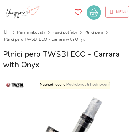
Přejít
na
Nákupní
obsah
košík
Domů
Pera a inkousty
Psací potřeby
Plnicí pera
Plnicí pero TWSBI ECO - Carrara with Onyx
Plnicí pero TWSBI ECO - Carrara
with Onyx
Průměrné
Podrobnosti hodnocení
Neohodnoceno
hodnocení
produktu
je
0,0
z
5
hvězdiček.