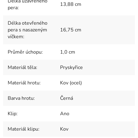
Délka uzavřeného
13,88 cm
pera
:
Délka otevřeného
pera s nasazeným
16,75 cm
víčkem
:
Průměr úchopu
:
1,0 cm
Materiál těla
:
Pryskyřice
Materiál hrotu
:
Kov (ocel)
Barva hrotu
:
Černá
Klip
:
Ano
Materiál klipu
:
Kov