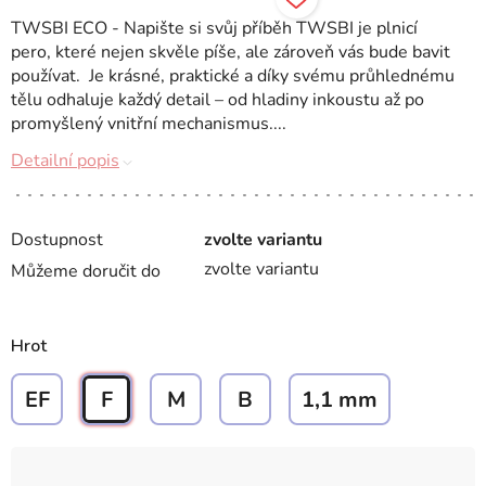
TWSBI ECO - Napište si svůj příběh TWSBI je plnicí
pero, které nejen skvěle píše, ale zároveň vás bude bavit
používat. Je krásné, praktické a díky svému průhlednému
tělu odhaluje každý detail – od hladiny inkoustu až po
promyšlený vnitřní mechanismus....
Detailní popis
Dostupnost
zvolte variantu
zvolte variantu
Můžeme doručit do
Hrot
EF
F
M
B
1,1 mm