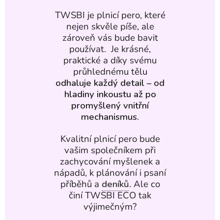
TWSBI je plnicí pero, které
nejen skvěle píše, ale
zároveň vás bude bavit
používat. Je krásné,
praktické a díky svému
průhlednému tělu
odhaluje každý detail – od
hladiny inkoustu až po
promyšlený vnitřní
mechanismus.
Kvalitní plnicí pero bude
vašim společníkem při
zachycování myšlenek a
nápadů, k plánování i psaní
příběhů a
deníků
. Ale co
činí TWSBI ECO tak
výjimečným?