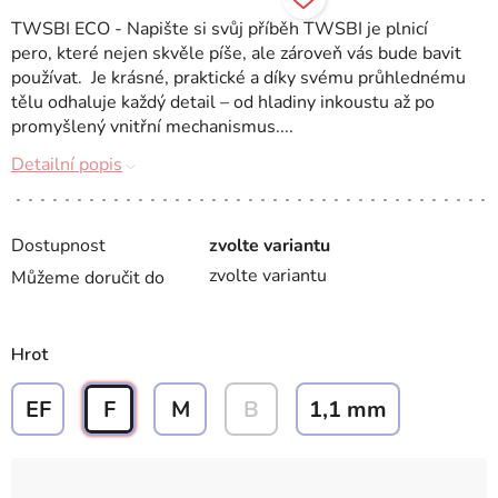
TWSBI ECO - Napište si svůj příběh TWSBI je plnicí
pero, které nejen skvěle píše, ale zároveň vás bude bavit
používat. Je krásné, praktické a díky svému průhlednému
tělu odhaluje každý detail – od hladiny inkoustu až po
promyšlený vnitřní mechanismus....
Detailní popis
Dostupnost
zvolte variantu
zvolte variantu
Můžeme doručit do
Hrot
EF
F
M
B
1,1 mm