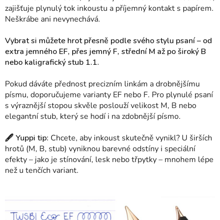
zajišťuje plynulý tok inkoustu a příjemný kontakt s papírem.
Neškrábe ani nevynechává.
Vybrat si můžete hrot přesně podle svého stylu psaní – od
extra jemného EF, přes jemný F, střední M až po široký B
nebo kaligrafický stub 1.1.
Pokud dáváte přednost precizním linkám a drobnějšímu
písmu, doporučujeme varianty EF nebo F. Pro plynulé psaní
s výraznější stopou skvěle poslouží velikost M, B nebo
elegantní stub, který se hodí i na zdobnější písmo.
🖋 Yuppi tip:
Chcete, aby inkoust skutečně vynikl? U širších
hrotů (M, B, stub) vyniknou barevné odstíny i speciální
efekty – jako je stínování, lesk nebo třpytky – mnohem lépe
než u tenčích variant.