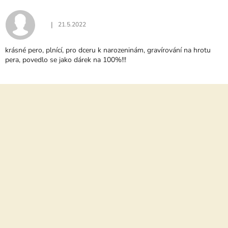
Ý
P
I
|
21.5.2022
Hodnocení produktu je 5 z 5 hvězdiček.
S
H
krásné pero, plnící, pro dceru k narozeninám, gravírování na hrotu
O
pera, povedlo se jako dárek na 100%!!!
D
N
O
Z
C
á
E
N
p
Í
a
t
í