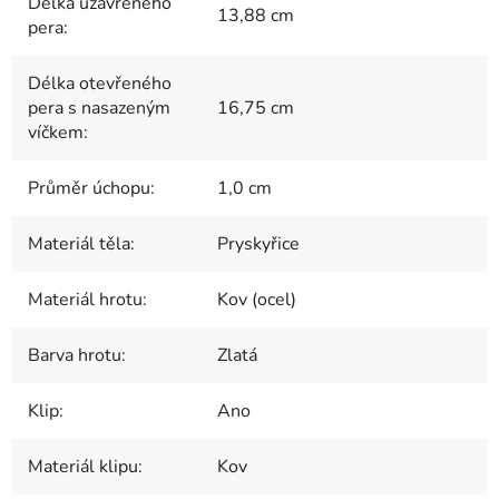
Délka uzavřeného
13,88 cm
pera
:
Délka otevřeného
pera s nasazeným
16,75 cm
víčkem
:
Průměr úchopu
:
1,0 cm
Materiál těla
:
Pryskyřice
Materiál hrotu
:
Kov (ocel)
Barva hrotu
:
Zlatá
Klip
:
Ano
Materiál klipu
:
Kov