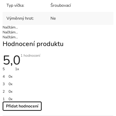
Typ víčka
:
Šroubovací
Výměnný hrot
:
Ne
Načítám...
Načítám...
Načítám...
Hodnocení produktu
5,0
Průměrné
1 hodnocení
hodnocení
produktu
je
5
1x
5,0
z
4
0x
5
hvězdiček.
3
0x
2
0x
1
0x
Přidat hodnocení
V