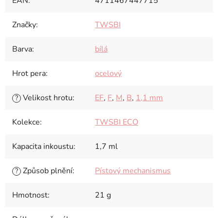
EAN
:
4711467447715
Značky
:
TWSBI
Barva
:
bílá
Hrot pera
:
ocelový
Velikost hrotu
:
EF
,
F
,
M
,
B
,
1,1 mm
?
Kolekce
:
TWSBI ECO
Kapacita inkoustu
:
1,7 ml
Způsob plnění
:
Pístový mechanismus
?
Hmotnost
:
21 g