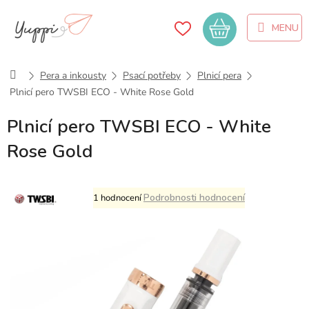
Přejít
na
Nákupní
obsah
košík
Domů
Pera a inkousty
Psací potřeby
Plnicí pera
Plnicí pero TWSBI ECO - White Rose Gold
Plnicí pero TWSBI ECO - White
Rose Gold
Průměrné
Podrobnosti hodnocení
1 hodnocení
hodnocení
produktu
je
5,0
z
5
hvězdiček.