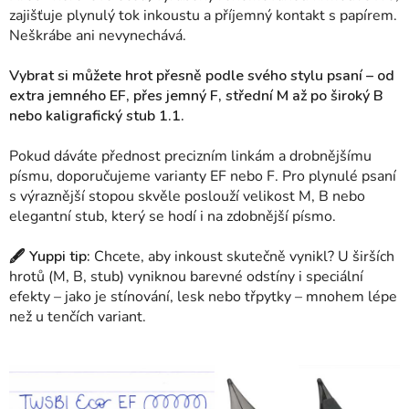
zajišťuje plynulý tok inkoustu a příjemný kontakt s papírem.
Neškrábe ani nevynechává.
Vybrat si můžete hrot přesně podle svého stylu psaní – od
extra jemného EF, přes jemný F, střední M až po široký B
nebo kaligrafický stub 1.1.
Pokud dáváte přednost precizním linkám a drobnějšímu
písmu, doporučujeme varianty EF nebo F. Pro plynulé psaní
s výraznější stopou skvěle poslouží velikost M, B nebo
elegantní stub, který se hodí i na zdobnější písmo.
🖋 Yuppi tip:
Chcete, aby inkoust skutečně vynikl? U širších
hrotů (M, B, stub) vyniknou barevné odstíny i speciální
efekty – jako je stínování, lesk nebo třpytky – mnohem lépe
než u tenčích variant.