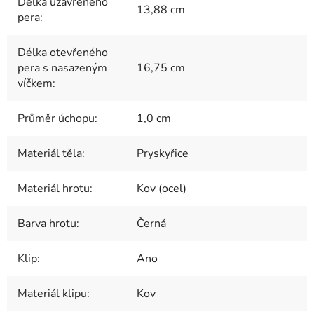
Délka uzavřeného
13,88 cm
pera
:
Délka otevřeného
pera s nasazeným
16,75 cm
víčkem
:
Průměr úchopu
:
1,0 cm
Materiál těla
:
Pryskyřice
Materiál hrotu
:
Kov (ocel)
Barva hrotu
:
Černá
Klip
:
Ano
Materiál klipu
:
Kov