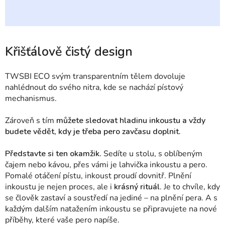
Křišťálově čistý design
TWSBI
ECO svým transparentním tělem dovoluje
nahlédnout do svého nitra, kde se nachází pístový
mechanismus.
Zároveň s tím
můžete
sledovat hladinu inkoustu a vždy
budete vědět, kdy je třeba pero zavčasu doplnit.
Představte si ten okamžik.
S
edíte u stolu, s oblíbeným
čajem nebo kávou, přes vámi je lahvička inkoustu a pero.
Pomalé otáčení pístu, inkoust proudí dovnitř. Plnění
inkoustu je nejen proces, ale i
krásný rituál
. Je to chvíle, kdy
se člověk zastaví a soustředí na jediné – na plnění pera. A s
každým dalším natažením inkoustu se připravujete na nové
příběhy, které vaše pero napíše.