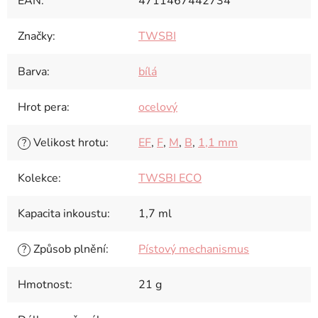
EAN
:
4711467442734
Značky
:
TWSBI
Barva
:
bílá
Hrot pera
:
ocelový
Velikost hrotu
:
EF
,
F
,
M
,
B
,
1,1 mm
?
Kolekce
:
TWSBI ECO
Kapacita inkoustu
:
1,7 ml
Způsob plnění
:
Pístový mechanismus
?
Hmotnost
:
21 g