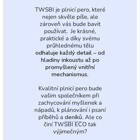
TWSBI je plnicí pero, které
nejen skvěle píše, ale
zároveň vás bude bavit
používat. Je krásné,
praktické a díky svému
průhlednému tělu
odhaluje každý detail – od
hladiny inkoustu až po
promyšlený vnitřní
mechanismus.
Kvalitní plnicí pero bude
vašim společníkem při
zachycování myšlenek a
nápadů, k plánování i psaní
příběhů a
deníků
. Ale co
činí TWSBI ECO tak
výjimečným?