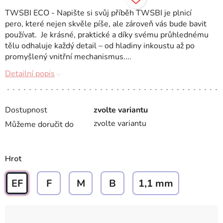
TWSBI ECO - Napište si svůj příběh TWSBI je plnicí
pero, které nejen skvěle píše, ale zároveň vás bude bavit
používat. Je krásné, praktické a díky svému průhlednému
tělu odhaluje každý detail – od hladiny inkoustu až po
promyšlený vnitřní mechanismus....
Detailní popis
Dostupnost
zvolte variantu
zvolte variantu
Můžeme doručit do
Hrot
EF
F
M
B
1,1 mm