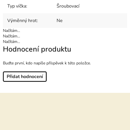
Typ víčka
:
Šroubovací
Výměnný hrot
:
Ne
Načítám...
Načítám...
Načítám...
Hodnocení produktu
Buďte první, kdo napíše příspěvek k této položce.
Přidat hodnocení
Z
á
p
a