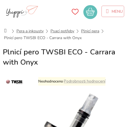
Přejít
na
Nákupní
obsah
košík
Domů
Pera a inkousty
Psací potřeby
Plnicí pera
Plnicí pero TWSBI ECO - Carrara with Onyx
Plnicí pero TWSBI ECO - Carrara
with Onyx
Průměrné
Podrobnosti hodnocení
Neohodnoceno
hodnocení
produktu
je
0,0
z
5
hvězdiček.