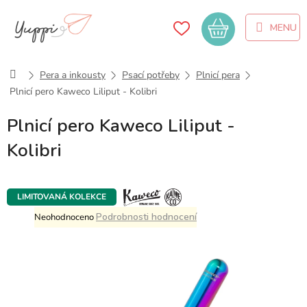
Přejít
na
Nákupní
obsah
košík
Domů
Pera a inkousty
Psací potřeby
Plnicí pera
Plnicí pero Kaweco Liliput - Kolibri
Plnicí pero Kaweco Liliput -
Kolibri
LIMITOVANÁ KOLEKCE
Průměrné
Podrobnosti hodnocení
Neohodnoceno
hodnocení
produktu
je
0,0
z
5
hvězdiček.