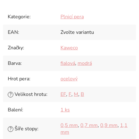
Kategorie
:
Plnicí pera
EAN
:
Zvolte variantu
Značky
:
Kaweco
Barva
:
fialová
,
modrá
Hrot pera
:
ocelový
Velikost hrotu
:
EF
,
F
,
M
,
B
?
Balení
:
1 ks
0,5 mm
,
0,7 mm
,
0,9 mm
,
1,1
Šíře stopy
:
?
mm