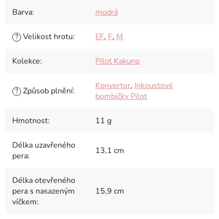
Barva
:
modrá
Velikost hrotu
:
EF
,
F
,
M
?
Kolekce
:
Pilot Kakuno
Konvertor
,
Inkoustové
Způsob plnění
:
?
bombičky Pilot
Hmotnost
:
11 g
Délka uzavřeného
13,1 cm
pera
:
Délka otevřeného
pera s nasazeným
15,9 cm
víčkem
: