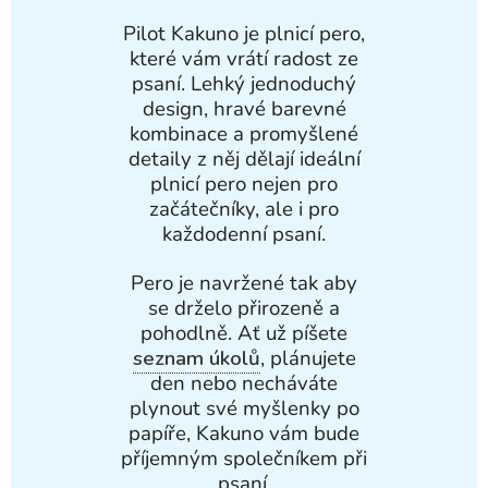
Pilot Kakuno je plnicí pero,
které vám vrátí radost ze
psaní. Lehký jednoduchý
design, hravé barevné
kombinace a promyšlené
detaily z něj dělají ideální
plnicí pero nejen pro
začátečníky, ale i pro
každodenní psaní.
Pero je navržené tak aby
se drželo přirozeně a
pohodlně. Ať už píšete
seznam úkolů
, plánujete
den nebo necháváte
plynout své myšlenky po
papíře, Kakuno vám bude
příjemným společníkem při
psaní.