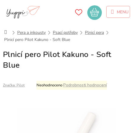
Přejít
na
Nákupní
obsah
košík
Domů
Pera a inkousty
Psací potřeby
Plnicí pera
Plnicí pero Pilot Kakuno - Soft Blue
Plnicí pero Pilot Kakuno - Soft
Blue
Průměrné
Podrobnosti hodnocení
Neohodnoceno
Značka:
Pilot
hodnocení
produktu
je
0,0
z
5
hvězdiček.