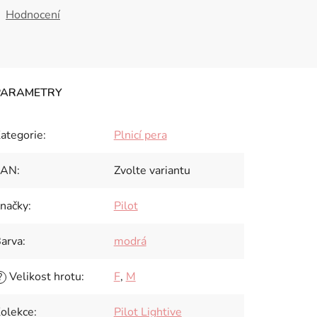
Hodnocení
ategorie
:
Plnicí pera
EAN
:
Zvolte variantu
načky
:
Pilot
arva
:
modrá
Velikost hrotu
:
F
,
M
?
olekce
:
Pilot Lightive