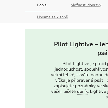
Popis
Možnosti dopravy
Hodíme se k sobě
Pilot Lightive – le
psá
Pilot Lightive je plnicí
jednoduchost, spolehlivost
velmi lehké, skvěle padne d
víčka je připravené psát i 
zapisujete poznámky ve ško
večer píšete
deník
, Lightive
s