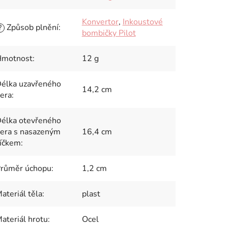
Konvertor
,
Inkoustové
Způsob plnění
:
?
bombičky Pilot
motnost
:
12 g
élka uzavřeného
14,2 cm
era
:
élka otevřeného
era s nasazeným
16,4 cm
íčkem
:
růměr úchopu
:
1,2 cm
ateriál těla
:
plast
ateriál hrotu
:
Ocel