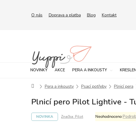
Přejít
na
obsah
O nás
Doprava a platba
Blog
Kontakt
NOVINKY
AKCE
PERA A INKOUSTY
KRESLEN
Domů
Pera a inkousty
Psací potřeby
Plnicí pera
Plnicí pero Pilot Lightive - 
Průměrné
Podrob
Neohodnoceno
NOVINKA
Značka:
Pilot
hodnocení
produktu
je