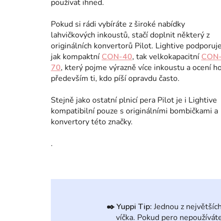
používat ihned.
Pokud si rádi vybíráte z široké nabídky
lahvičkových inkoustů, stačí doplnit některý z
originálních konvertorů Pilot. Lightive podporuj
jak kompaktní
CON-40
, tak velkokapacitní
CON
70
, který pojme výrazně více inkoustu a ocení h
především ti, kdo píší opravdu často.
Stejně jako ostatní plnicí pera Pilot je i Lightive
kompatibilní pouze s originálními bombičkami a
konvertory této značky.
.
✒️
Yuppi Tip:
Jednou z největšíc
víčka. Pokud pero nepoužíváte