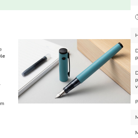
H
e
D
éle
p
D
p
,
v
P
ím
M
M