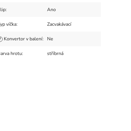
lip
:
Ano
yp víčka
:
Zacvakávací
Konvertor v balení
:
Ne
?
arva hrotu
:
stříbrná