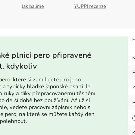
Jak balíme
YUPPI recenze
hké plnicí pero připravené
K
t, kdykoliv
 pero, které si zamilujete pro jeho
 a typicky hladké japonské psaní. Je
Z
o ruky a díky přepracovanému těsnění
po delší době bez používání. Ať už si
B
le, vedete pracovní zápisník nebo si
 je pero, na které se můžete každý den
polehnout.
K