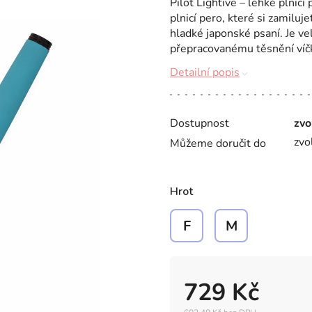
Pilot Lightive – lehké plnicí
plnicí pero, které si zamiluj
hladké japonské psaní. Je ve
přepracovanému těsnění víčka
Detailní popis
Dostupnost
zvo
zvo
Můžeme doručit do
Hrot
F
M
729 Kč