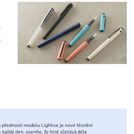
e
-
o
h předností modelu Lightive je nové těsnění
 každý den, oceníte, že hrot zůstává déle