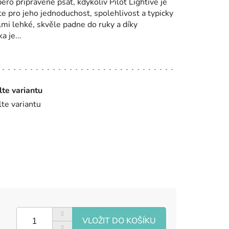
 pero připravené psát, kdykoliv Pilot Lightive je
ete pro jeho jednoduchost, spolehlivost a typicky
lmi lehké, skvěle padne do ruky a díky
 je...
lte variantu
lte variantu