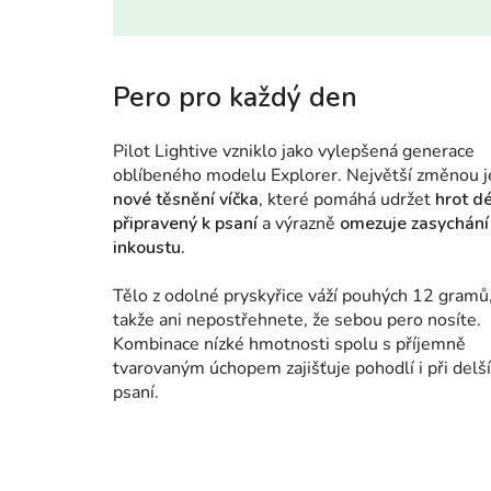
Pero pro každý den
Pilot Lightive vzniklo jako vylepšená generace
oblíbeného modelu Explorer. Největší změnou j
nové těsnění víčka
, které pomáhá udržet
hrot d
připravený k psaní
a výrazně
omezuje zasychání
inkoustu.
Tělo z odolné pryskyřice váží pouhých 12 gramů
takže ani nepostřehnete, že sebou pero nosíte.
Kombinace nízké hmotnosti spolu s příjemně
tvarovaným úchopem zajišťuje pohodlí i při delš
psaní.