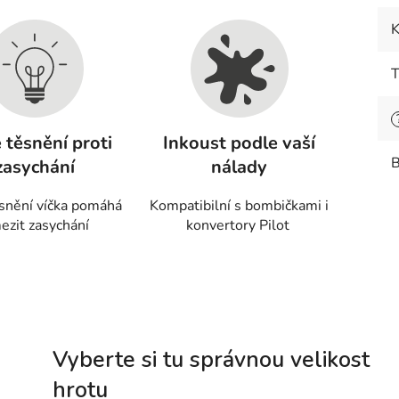
K
T
 těsnění proti
Inkoust podle vaší
B
zasychání
nálady
snění víčka pomáhá
Kompatibilní s bombičkami i
ezit zasychání
konvertory Pilot
Vyberte si tu správnou velikost
hrotu