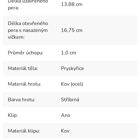
Délka uzavřeného
13,88 cm
pera
:
Délka otevřeného
pera s nasazeným
16,75 cm
víčkem
:
Průměr úchopu
:
1,0 cm
Materiál těla
:
Pryskyřice
Materiál hrotu
:
Kov (ocel)
Barva hrotu
:
Stříbrná
Klip
:
Ano
Materiál klipu
:
Kov