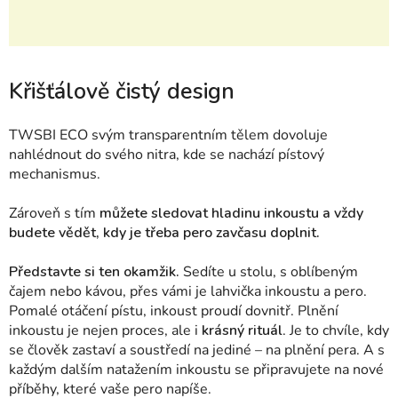
Křišťálově čistý design
TWSBI
ECO svým transparentním tělem dovoluje
nahlédnout do svého nitra, kde se nachází pístový
mechanismus.
Zároveň s tím
můžete
sledovat hladinu inkoustu a vždy
budete vědět, kdy je třeba pero zavčasu doplnit.
Představte si ten okamžik.
S
edíte u stolu, s oblíbeným
čajem nebo kávou, přes vámi je lahvička inkoustu a pero.
Pomalé otáčení pístu, inkoust proudí dovnitř. Plnění
inkoustu je nejen proces, ale i
krásný rituál
. Je to chvíle, kdy
se člověk zastaví a soustředí na jediné – na plnění pera. A s
každým dalším natažením inkoustu se připravujete na nové
příběhy, které vaše pero napíše.