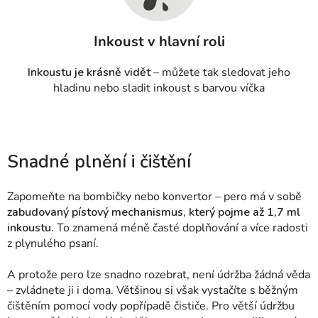
Inkoust v hlavní roli
Inkoustu je krásně vidět
– můžete tak sledovat jeho
hladinu nebo sladit inkoust s barvou víčka
Snadné plnění i čištění
Zapomeňte na bombičky nebo konvertor – pero má v sobě
zabudovaný pístový mechanismus, který pojme až 1,7 ml
inkoustu.
To znamená méně časté doplňování a více radosti
z plynulého psaní.
A protože pero lze snadno rozebrat, není údržba žádná věda
– zvládnete ji i doma. Většinou si však vystačíte s běžným
čištěním pomocí vody popřípadě čističe.
Pro větší údržbu