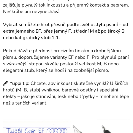
zajišťuje plynulý tok inkoustu a příjemný kontakt s papírem.
Neškrábe ani nevynechává.
Vybrat si můžete hrot přesně podle svého stylu psaní – od
extra jemného EF, přes jemný F, střední M až po široký B
nebo kaligrafický stub 1.1.
Pokud dáváte přednost precizním linkám a drobnějšímu
písmu, doporučujeme varianty EF nebo F. Pro plynulé psaní
s výraznější stopou skvěle poslouží velikost M, B nebo
elegantní stub, který se hodí i na zdobnější písmo.
🖋 Yuppi tip:
Chcete, aby inkoust skutečně vynikl? U širších
hrotů (M, B, stub) vyniknou barevné odstíny i speciální
efekty – jako je stínování, lesk nebo třpytky – mnohem lépe
než u tenčích variant.