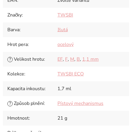
EAN
:
Zvolte variantu
Značky
:
TWSBI
Barva
:
žlutá
Hrot pera
:
ocelový
Velikost hrotu
:
EF
,
F
,
M
,
B
,
1,1 mm
?
Kolekce
:
TWSBI ECO
Kapacita inkoustu
:
1,7 ml
Způsob plnění
:
Pístový mechanismus
?
Hmotnost
:
21 g