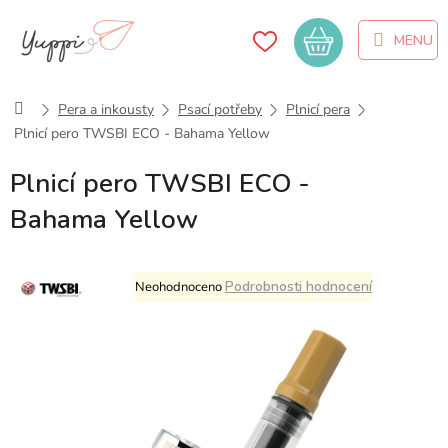
Přejít
na
Nákupní
obsah
košík
Domů
Pera a inkousty
Psací potřeby
Plnicí pera
Plnicí pero TWSBI ECO - Bahama Yellow
Plnicí pero TWSBI ECO -
Bahama Yellow
Průměrné
Podrobnosti hodnocení
Neohodnoceno
hodnocení
produktu
je
0,0
z
5
hvězdiček.