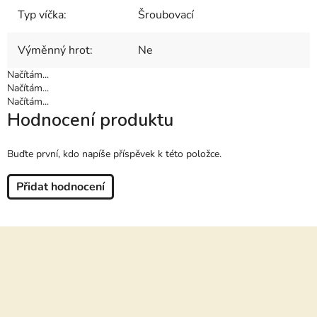
Typ víčka
:
Šroubovací
Výměnný hrot
:
Ne
Načítám...
Načítám...
Načítám...
Hodnocení produktu
Buďte první, kdo napíše příspěvek k této položce.
Přidat hodnocení
Z
á
p
a