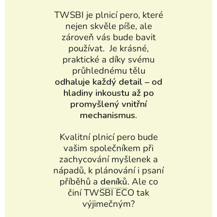
TWSBI je plnicí pero, které
nejen skvěle píše, ale
zároveň vás bude bavit
používat. Je krásné,
praktické a díky svému
průhlednému tělu
odhaluje každý detail – od
hladiny inkoustu až po
promyšlený vnitřní
mechanismus.
Kvalitní plnicí pero bude
vašim společníkem při
zachycování myšlenek a
nápadů, k plánování i psaní
příběhů a
deníků
. Ale co
činí TWSBI ECO tak
výjimečným?