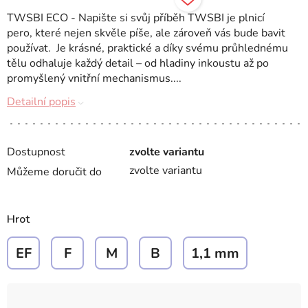
TWSBI ECO - Napište si svůj příběh TWSBI je plnicí
pero, které nejen skvěle píše, ale zároveň vás bude bavit
používat. Je krásné, praktické a díky svému průhlednému
tělu odhaluje každý detail – od hladiny inkoustu až po
promyšlený vnitřní mechanismus....
Detailní popis
Dostupnost
zvolte variantu
zvolte variantu
Můžeme doručit do
Hrot
EF
F
M
B
1,1 mm