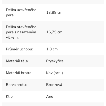
Délka uzavřeného
13,88 cm
pera
:
Délka otevřeného
pera s nasazeným
16,75 cm
víčkem
:
Průměr úchopu
:
1,0 cm
Materiál těla
:
Pryskyřice
Materiál hrotu
:
Kov (ocel)
Barva hrotu
:
Bronzová
Klip
:
Ano