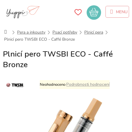
Přejít
na
Nákupní
obsah
košík
Domů
Pera a inkousty
Psací potřeby
Plnicí pera
Plnicí pero TWSBI ECO - Caffé Bronze
Plnicí pero TWSBI ECO - Caffé
Bronze
Průměrné
Podrobnosti hodnocení
Neohodnoceno
hodnocení
produktu
je
0,0
z
5
hvězdiček.