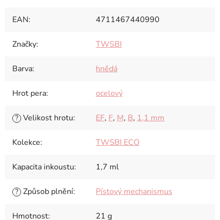
EAN
:
4711467440990
Značky
:
TWSBI
Barva
:
hnědá
Hrot pera
:
ocelový
Velikost hrotu
:
EF
,
F
,
M
,
B
,
1,1 mm
?
Kolekce
:
TWSBI ECO
Kapacita inkoustu
:
1,7 ml
Způsob plnění
:
Pístový mechanismus
?
Hmotnost
:
21 g