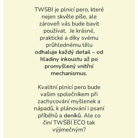
TWSBI je plnicí pero, které
nejen skvěle píše, ale
zároveň vás bude bavit
používat. Je krásné,
praktické a díky svému
průhlednému tělu
odhaluje každý detail – od
hladiny inkoustu až po
promyšlený vnitřní
mechanismus.
Kvalitní plnicí pero bude
vašim společníkem při
zachycování myšlenek a
nápadů, k plánování i psaní
příběhů a
deníků
. Ale co
činí TWSBI ECO tak
výjimečným?