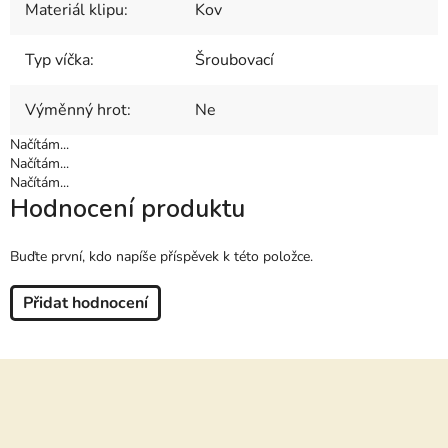
Materiál klipu
:
Kov
Typ víčka
:
Šroubovací
Výměnný hrot
:
Ne
Načítám...
Načítám...
Načítám...
Hodnocení produktu
Buďte první, kdo napíše příspěvek k této položce.
Přidat hodnocení
Z
á
p