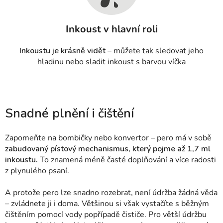
Inkoust v hlavní roli
Inkoustu je krásně vidět
– můžete tak sledovat jeho
hladinu nebo sladit inkoust s barvou víčka
Snadné plnění i čištění
Zapomeňte na bombičky nebo konvertor – pero má v sobě
zabudovaný pístový mechanismus, který pojme až 1,7 ml
inkoustu.
To znamená méně časté doplňování a více radosti
z plynulého psaní.
A protože pero lze snadno rozebrat, není údržba žádná věda
– zvládnete ji i doma. Většinou si však vystačíte s běžným
čištěním pomocí vody popřípadě čističe.
Pro větší údržbu