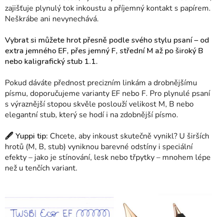
zajišťuje plynulý tok inkoustu a příjemný kontakt s papírem.
Neškrábe ani nevynechává.
Vybrat si můžete hrot přesně podle svého stylu psaní – od
extra jemného EF, přes jemný F, střední M až po široký B
nebo kaligrafický stub 1.1.
Pokud dáváte přednost precizním linkám a drobnějšímu
písmu, doporučujeme varianty EF nebo F. Pro plynulé psaní
s výraznější stopou skvěle poslouží velikost M, B nebo
elegantní stub, který se hodí i na zdobnější písmo.
🖋 Yuppi tip:
Chcete, aby inkoust skutečně vynikl? U širších
hrotů (M, B, stub) vyniknou barevné odstíny i speciální
efekty – jako je stínování, lesk nebo třpytky – mnohem lépe
než u tenčích variant.