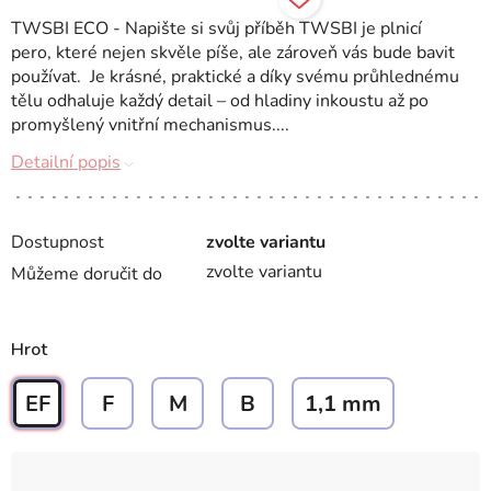
TWSBI ECO - Napište si svůj příběh TWSBI je plnicí
pero, které nejen skvěle píše, ale zároveň vás bude bavit
používat. Je krásné, praktické a díky svému průhlednému
tělu odhaluje každý detail – od hladiny inkoustu až po
promyšlený vnitřní mechanismus....
Detailní popis
Dostupnost
zvolte variantu
zvolte variantu
Můžeme doručit do
Hrot
EF
F
M
B
1,1 mm