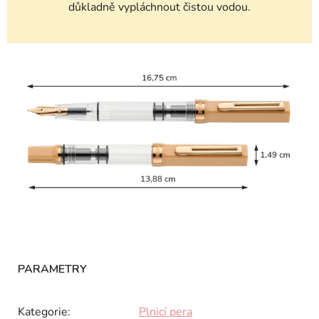
důkladně vypláchnout čistou vodou.
Kategorie
:
Plnicí pera