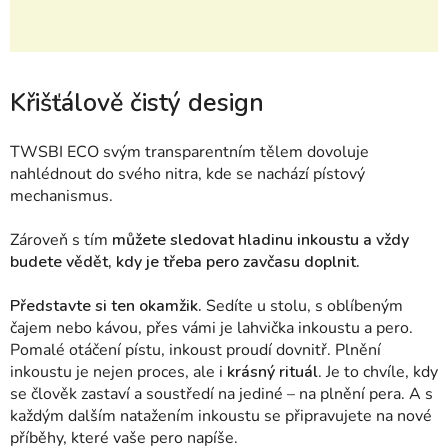
Křišťálově čistý design
TWSBI
ECO svým transparentním tělem dovoluje
nahlédnout do svého nitra, kde se nachází pístový
mechanismus.
Zároveň s tím
můžete
sledovat hladinu inkoustu a vždy
budete vědět, kdy je třeba pero zavčasu doplnit.
Představte si ten okamžik.
S
edíte u stolu, s oblíbeným
čajem nebo kávou, přes vámi je lahvička inkoustu a pero.
Pomalé otáčení pístu, inkoust proudí dovnitř. Plnění
inkoustu je nejen proces, ale i
krásný rituál
. Je to chvíle, kdy
se člověk zastaví a soustředí na jediné – na plnění pera. A s
každým dalším natažením inkoustu se připravujete na nové
příběhy, které vaše pero napíše.